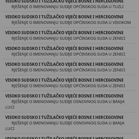
VISOKO SUDSKO I TUŽILAČKO VIJEĆE BOSNE I HERCEGOVINE
RJEŠENJE O IMENOVANJU SUDIJE OPĆINSKOG SUDA U TUZLI
VISOKO SUDSKO I TUŽILAČKO VIJEĆE BOSNE I HERCEGOVINE
RJEŠENJE O IMENOVANJU SUDIJE OPĆINSKOG SUDA U VISOKOM
VISOKO SUDSKO I TUŽILAČKO VIJEĆE BOSNE I HERCEGOVINE
RJEŠENJE O IMENOVANJU SUDIJE OPĆINSKOG SUDA U ZENICI
VISOKO SUDSKO I TUŽILAČKO VIJEĆE BOSNE I HERCEGOVINE
RJEŠENJE O IMENOVANJU SUDIJE OPĆINSKOG SUDA U ZENICI
VISOKO SUDSKO I TUŽILAČKO VIJEĆE BOSNE I HERCEGOVINE
RJEŠENJE O IMENOVANJU SUDIJE OPĆINSKOG SUDA U ZENICI
VISOKO SUDSKO I TUŽILAČKO VIJEĆE BOSNE I HERCEGOVINE
RJEŠENJE O IMENOVANJU SUDIJE OPĆINSKOG SUDA U ZENICI
VISOKO SUDSKO I TUŽILAČKO VIJEĆE BOSNE I HERCEGOVINE
RJEŠENJE O IMENOVANJU SUDIJE OSNOVNOG SUDA U BANJA
LUCI
VISOKO SUDSKO I TUŽILAČKO VIJEĆE BOSNE I HERCEGOVINE
RJEŠENJE O IMENOVANJU SUDIJE OSNOVNOG SUDA U BANJA
LUCI
VISOKO SUDSKO I TUŽILAČKO VIJEĆE BOSNE I HERCEGOVINE