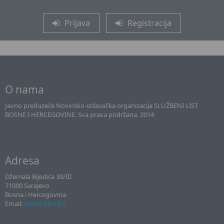
Prijava
Registracija
O nama
Javno preduzeće Novinsko-izdavačka organizacija SLUŽBENI LIST
BOSNE I HERCEGOVINE. Sva prava pridržana. 2014
Adresa
Džemala Bijedića 39/III
71000 Sarajevo
Bosna i Hercegovina
Email:
sllist@sllist.ba