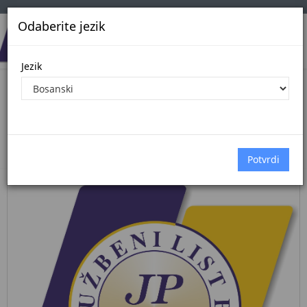
Odaberite jezik
Jezik
Pregled Dokumenata| Broj 38/26
2.6.2026.
Početna
Dokumenti
službeni glasnik bih
Dokumenti pregled