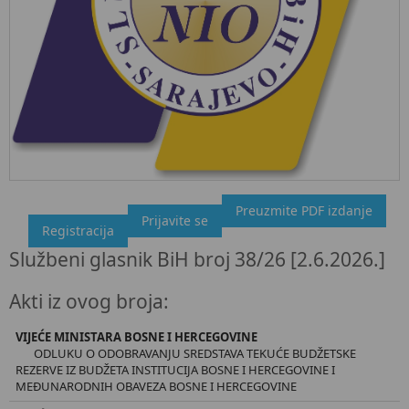
Preuzmite PDF izdanje
"Službeni glasnik BiH", broj 38/26 2.6.2026.
Prijavite se
Registracija
Ovdje možete preuzeti dokument, kao i obaviti kratki uvid u
Službeni glasnik BiH broj 38/26 [2.6.2026.]
sadržaj dokumenta.
Akti iz ovog broja:
VIJEĆE MINISTARA BOSNE I HERCEGOVINE
ODLUKU O ODOBRAVANJU SREDSTAVA TEKUĆE BUDŽETSKE
REZERVE IZ BUDŽETA INSTITUCIJA BOSNE I HERCEGOVINE I
MEĐUNARODNIH OBAVEZA BOSNE I HERCEGOVINE