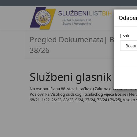
Odaberi
Jezi
Jezik
Pregled Dokumenata| Broj
38/26
Službeni glasnik BiH,
Na osnovu člana 88. stav 1. tačka d) Zakona o Visokom sudsko
Poslovnika Visokog sudskog i tužilačkog vijeća Bosne i Herceg
68/21, 1/22, 26/23, 83/23, 9/24, 27/24, 72/24 i 79/25), Visoko