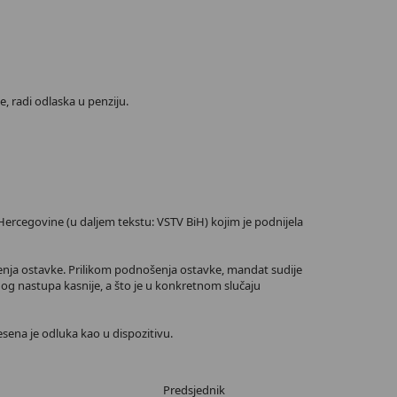
, radi odlaska u penziju.
Hercegovine (u daljem tekstu: VSTV BiH) kojim je podnijela
ošenja ostavke. Prilikom podnošenja ostavke, mandat sudije
nog nastupa kasnije, a što je u konkretnom slučaju
sena je odluka kao u dispozitivu.
Predsjednik