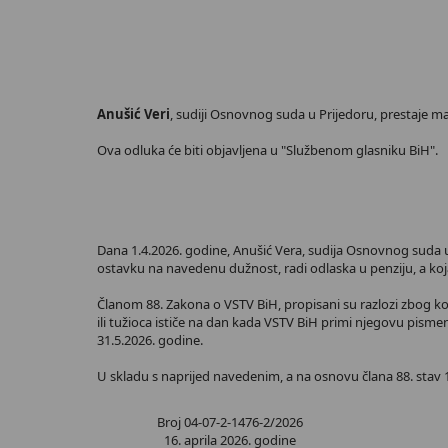
Anušić Veri
, sudiji Osnovnog suda u Prijedoru, prestaje m
Ova odluka će biti objavljena u "Službenom glasniku BiH".
Dana 1.4.2026. godine, Anušić Vera, sudija Osnovnog suda u
ostavku na navedenu dužnost, radi odlaska u penziju, a koj
Članom 88. Zakona o VSTV BiH, propisani su razlozi zbog koj
ili tužioca ističe na dan kada VSTV BiH primi njegovu pism
31.5.2026. godine.
U skladu s naprijed navedenim, a na osnovu člana 88. stav 1
Broj 04-07-2-1476-2/2026
16. aprila 2026. godine