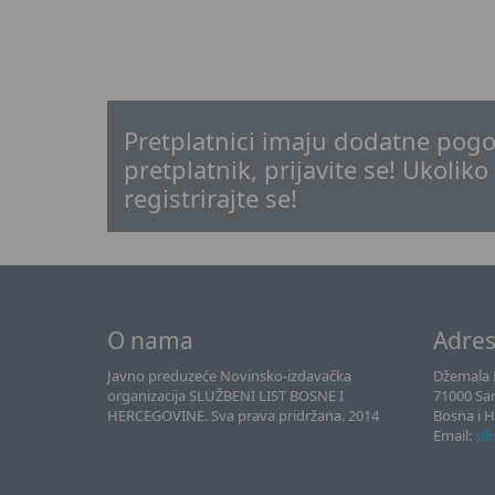
Pretplatnici imaju dodatne pogo
pretplatnik, prijavite se! Ukoliko
registrirajte se!
O nama
Adre
Javno preduzeće Novinsko-izdavačka
Džemala B
organizacija SLUŽBENI LIST BOSNE I
71000 Sa
HERCEGOVINE. Sva prava pridržana. 2014
Bosna i 
Email:
sll