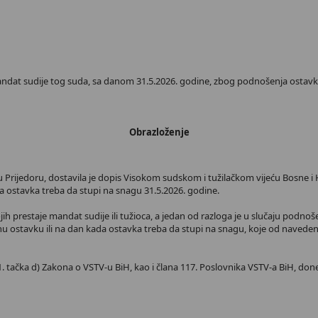
andat sudije tog suda, sa danom 31.5.2026. godine, zbog podnošenja ostavke
Obrazloženje
 Prijedoru, dostavila je dopis Visokom sudskom i tužilačkom vijeću Bosne i 
a ostavka treba da stupi na snagu 31.5.2026. godine.
ih prestaje mandat sudije ili tužioca, a jedan od razloga je u slučaju podn
enu ostavku ili na dan kada ostavka treba da stupi na snagu, koje od navede
. tačka d) Zakona o VSTV-u BiH, kao i člana 117. Poslovnika VSTV-a BiH, done