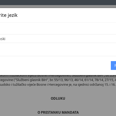
te jezik
k
Službena glasila
Oglašavanje
Pretraga
Vijes
Početna
 broj 38/26
m i tužilačkom vijeću Bosne i Hercegovine ("Službeni glasnik BiH", br. 25/04, 
ovine ("Službeni glasnik BiH", br. 55/13, 96/13, 46/14, 61/14, 78/14, 27/15, 4
 sudsko i tužilačko vijeće Bosne i Hercegovine je, na sjednici održanoj 15. i 16.
ODLUKU
O PRESTANKU MANDATA