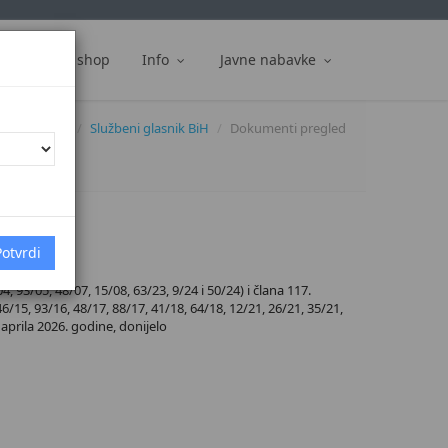
ti
Web shop
Info
Javne nabavke
Dokumenti
Službeni glasnik BiH
Dokumenti pregled
93/05, 48/07, 15/08, 63/23, 9/24 i 50/24) i člana 117.
6/15, 93/16, 48/17, 88/17, 41/18, 64/18, 12/21, 26/21, 35/21,
 aprila 2026. godine, donijelo