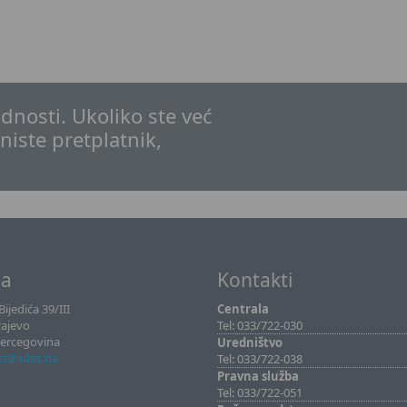
dnosti. Ukoliko ste već
 niste pretplatnik,
sa
Kontakti
ijedića 39/III
Centrala
rajevo
Tel: 033/722-030
Hercegovina
Uredništvo
ist@sllist.ba
Tel: 033/722-038
Pravna služba
Tel: 033/722-051