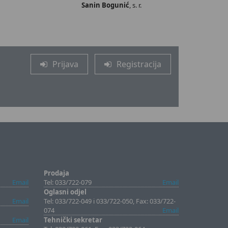
Sanin Bogunić
, s. r.
Prijava
Registracija
Prodaja
Email
Tel: 033/722-079
Email
Oglasni odjel
Email
Tel: 033/722-049 i 033/722-050, Fax: 033/722-
074
Email
Email
Tehnički sekretar