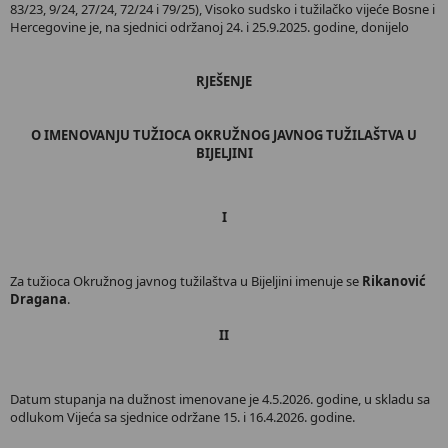
83/23, 9/24, 27/24, 72/24 i 79/25), Visoko sudsko i tužilačko vijeće Bosne i
Hercegovine je, na sjednici održanoj 24. i 25.9.2025. godine, donijelo
RJEŠENJE
O IMENOVANJU TUŽIOCA OKRUŽNOG JAVNOG TUŽILAŠTVA U
BIJELJINI
I
Za tužioca Okružnog javnog tužilaštva u Bijeljini imenuje se
Rikanović
Dragana
.
II
Datum stupanja na dužnost imenovane je 4.5.2026. godine, u skladu sa
odlukom Vijeća sa sjednice održane 15. i 16.4.2026. godine.