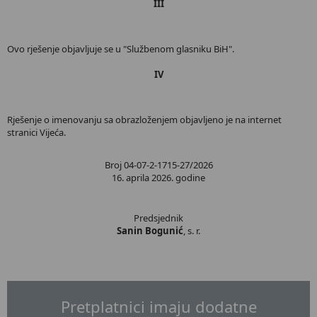
III
Ovo rješenje objavljuje se u "Službenom glasniku BiH".
IV
Rješenje o imenovanju sa obrazloženjem objavljeno je na internet
stranici Vijeća.
Broj 04-07-2-1715-27/2026
16. aprila 2026. godine
Predsjednik
Sanin Bogunić
, s. r.
Pretplatnici imaju dodatne