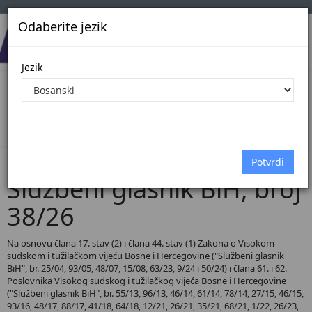
Odaberite jezik
Jezik
Pregled Dokumenata| Broj 38/26
Početna
Dokumenti
Službeni glasnik BiH
Dokumenti pregled
Službeni glasnik BiH, broj
38/26
Na osnovu člana 17. stav (2) i člana 44. stav (1) Zakona o Visokom
sudskom i tužilačkom vijeću Bosne i Hercegovine ("Službeni glasnik
BiH", br. 25/04, 93/05, 48/07, 15/08, 63/23, 9/24 i 50/24) i člana 61. i 62.
Poslovnika Visokog sudskog i tužilačkog vijeća Bosne i Hercegovine
("Službeni glasnik BiH", br. 55/13, 96/13, 46/14, 61/14, 78/14, 27/15, 46/15,
93/16, 48/17, 88/17, 41/18, 64/18, 12/21, 26/21, 35/21, 68/21, 1/22, 26/23,