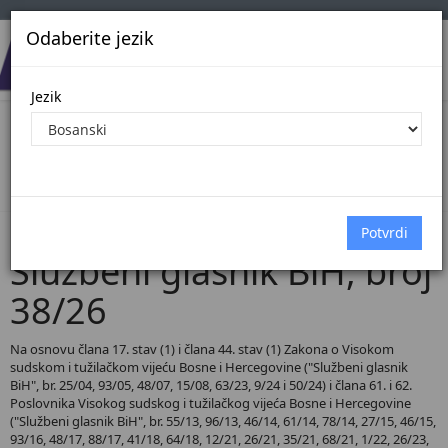
Odaberite jezik
Jezik
Pregled Dokumenata| Broj 38/26
Početna
Dokumenti
Službeni glasnik BiH
Dokumenti pregled
Službeni glasnik BiH, broj
38/26
Na osnovu člana 17. stav (1) i člana 44. stav (1) Zakona o Visokom
sudskom i tužilačkom vijeću Bosne i Hercegovine ("Službeni glasnik
BiH", br. 25/04, 93/05, 48/07, 15/08, 63/23, 9/24 i 50/24) i člana 61. i 62.
Poslovnika Visokog sudskog i tužilačkog vijeća Bosne i Hercegovine
("Službeni glasnik BiH", br. 55/13, 96/13, 46/14, 61/14, 78/14, 27/15, 46/15,
93/16, 48/17, 88/17, 41/18, 64/18, 12/21, 26/21, 35/21, 68/21, 1/22, 26/23,