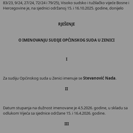
83/23, 9/24, 27/24, 72/24 i 79/25), Visoko sudsko i tužilačko vijeće Bosne i
Hercegovine je, na sjednici održanoj 15. i 16.10.2025. godine, donijelo
RJEŠENJE
O IMENOVANJU SUDIJE OPĆINSKOG SUDA U ZENICI
I
Za sudiju Općinskog suda u Zenici imenuje se
Stevanović Nada
.
II
Datum stupanja na dužnost imenovane je 4.5.2026. godine, u skladu sa
odlukom Vijeća sa sjednice održane 15. i 16.4.2026. godine.
III