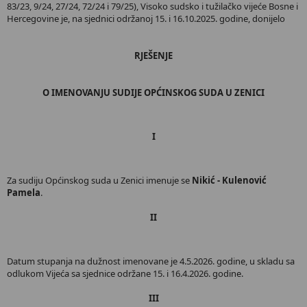
83/23, 9/24, 27/24, 72/24 i 79/25), Visoko sudsko i tužilačko vijeće Bosne i
Hercegovine je, na sjednici održanoj 15. i 16.10.2025. godine, donijelo
RJEŠENJE
O IMENOVANJU SUDIJE OPĆINSKOG SUDA U ZENICI
I
Za sudiju Općinskog suda u Zenici imenuje se
Nikić - Kulenović
Pamela
.
II
Datum stupanja na dužnost imenovane je 4.5.2026. godine, u skladu sa
odlukom Vijeća sa sjednice održane 15. i 16.4.2026. godine.
III