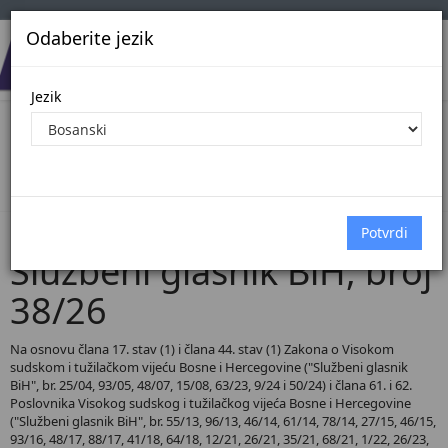
Odaberite jezik
Jezik
Pregled Dokumenata| Broj 38/26
Početna
Dokumenti
Službeni glasnik BiH
Dokumenti pregled
Službeni glasnik BiH, broj
38/26
Na osnovu člana 17. stav (1) i člana 44. stav (1) Zakona o Visokom
sudskom i tužilačkom vijeću Bosne i Hercegovine ("Službeni glasnik
BiH", br. 25/04, 93/05, 48/07, 15/08, 63/23, 9/24 i 50/24) i člana 61. i 62.
Poslovnika Visokog sudskog i tužilačkog vijeća Bosne i Hercegovine
("Službeni glasnik BiH", br. 55/13, 96/13, 46/14, 61/14, 78/14, 27/15, 46/15,
93/16, 48/17, 88/17, 41/18, 64/18, 12/21, 26/21, 35/21, 68/21, 1/22, 26/23,