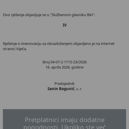
Ovo rješenje objavljuje se u "Službenom glasniku BiH".
IV
Rješenje o imenovanju sa obrazloženjem objavljeno je na internet
stranici Vijeća.
Broj 04-07-2-1715-23/2026
16. aprila 2026. godine
Predsjednik
Sanin Bogunić
, s. r.
Pretplatnici imaju dodatne
pogodnosti. Ukoliko ste već