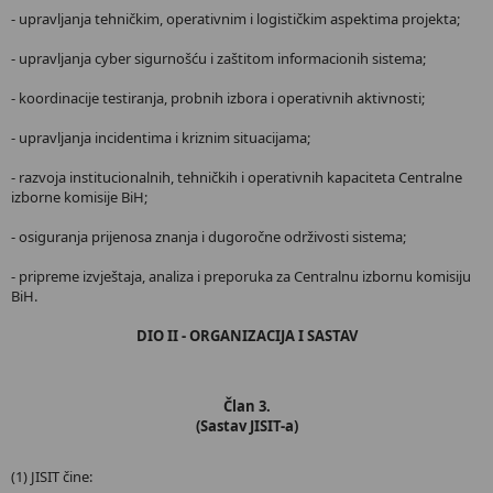
- upravljanja tehničkim, operativnim i logističkim aspektima projekta;
- upravljanja cyber sigurnošću i zaštitom informacionih sistema;
- koordinacije testiranja, probnih izbora i operativnih aktivnosti;
- upravljanja incidentima i kriznim situacijama;
- razvoja institucionalnih, tehničkih i operativnih kapaciteta Centralne
izborne komisije BiH;
- osiguranja prijenosa znanja i dugoročne održivosti sistema;
- pripreme izvještaja, analiza i preporuka za Centralnu izbornu komisiju
BiH.
DIO II - ORGANIZACIJA I SASTAV
Član 3.
(Sastav JISIT-a)
(1) JISIT čine: