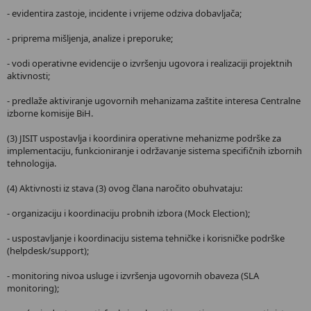
- evidentira zastoje, incidente i vrijeme odziva dobavljača;
- priprema mišljenja, analize i preporuke;
- vodi operativne evidencije o izvršenju ugovora i realizaciji projektnih
aktivnosti;
- predlaže aktiviranje ugovornih mehanizama zaštite interesa Centralne
izborne komisije BiH.
(3) JISIT uspostavlja i koordinira operativne mehanizme podrške za
implementaciju, funkcioniranje i održavanje sistema specifičnih izbornih
tehnologija.
(4) Aktivnosti iz stava (3) ovog člana naročito obuhvataju:
- organizaciju i koordinaciju probnih izbora (Mock Election);
- uspostavljanje i koordinaciju sistema tehničke i korisničke podrške
(helpdesk/support);
- monitoring nivoa usluge i izvršenja ugovornih obaveza (SLA
monitoring);