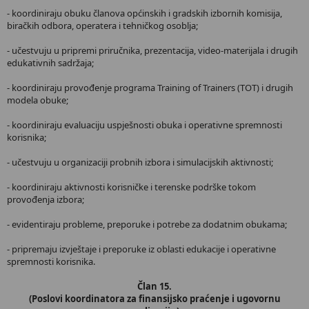
- koordiniraju obuku članova općinskih i gradskih izbornih komisija,
biračkih odbora, operatera i tehničkog osoblja;
- učestvuju u pripremi priručnika, prezentacija, video-materijala i drugih
edukativnih sadržaja;
- koordiniraju provođenje programa Training of Trainers (TOT) i drugih
modela obuke;
- koordiniraju evaluaciju uspješnosti obuka i operativne spremnosti
korisnika;
- učestvuju u organizaciji probnih izbora i simulacijskih aktivnosti;
- koordiniraju aktivnosti korisničke i terenske podrške tokom
provođenja izbora;
- evidentiraju probleme, preporuke i potrebe za dodatnim obukama;
- pripremaju izvještaje i preporuke iz oblasti edukacije i operativne
spremnosti korisnika.
Član 15.
(Poslovi koordinatora za finansijsko praćenje i ugovornu