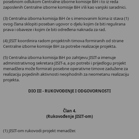
posebnom odlukom Centralne izborne komisije BiH i to iz reda
zaposlenih Centralne izborne komisije BiH i/ili kao vanjski saradnici.
(3) Centralna izborna komisija BiH će s imenovanim licima iz stava (1)
ovog člana sklopiti poseban ugovor o djelu kojim će biti regulirana
prava i obaveze i kojim će biti određena naknada za rad.
(4) JISIT koordinira radom projektnih timova formiranih od strane
Centralne izborne komisije BiH za potrebe realizacije projekta.
(5) Centralna izborna komisija BiH po zahtjevu JISIT-a imenuje
administrativnog sekretara JISIT-a, a po potrebi i prijedlogu projekt
menadžera može formirati posebne operativne timove zadužene za
realizaciju pojedinih aktivnosti neophodnih za neometanu realizaciju
projekta.
DIO III - RUKOVOĐENJE I ODGOVORNOSTI
Član 4.
(Rukovođenje JISIT-om)
(1) JISIT-om rukovodi projekt menadžer.