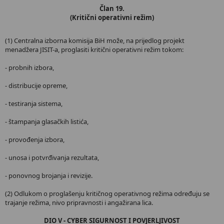
Član 19.
(Kritični operativni režim)
(1) Centralna izborna komisija BiH može, na prijedlog projekt
menadžera JISIT-a, proglasiti kritični operativni režim tokom:
- probnih izbora,
- distribucije opreme,
- testiranja sistema,
- štampanja glasačkih listića,
- provođenja izbora,
- unosa i potvrđivanja rezultata,
- ponovnog brojanja i revizije.
(2) Odlukom o proglašenju kritičnog operativnog režima određuju se
trajanje režima, nivo pripravnosti i angažirana lica.
DIO V - CYBER SIGURNOST I POVJERLJIVOST