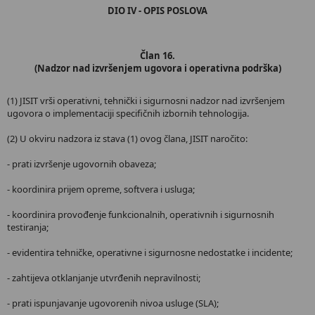
DIO IV - OPIS POSLOVA
Član 16.
(Nadzor nad izvršenjem ugovora i operativna podrška)
(1) JISIT vrši operativni, tehnički i sigurnosni nadzor nad izvršenjem
ugovora o implementaciji specifičnih izbornih tehnologija.
(2) U okviru nadzora iz stava (1) ovog člana, JISIT naročito:
- prati izvršenje ugovornih obaveza;
- koordinira prijem opreme, softvera i usluga;
- koordinira provođenje funkcionalnih, operativnih i sigurnosnih
testiranja;
- evidentira tehničke, operativne i sigurnosne nedostatke i incidente;
- zahtijeva otklanjanje utvrđenih nepravilnosti;
- prati ispunjavanje ugovorenih nivoa usluge (SLA);