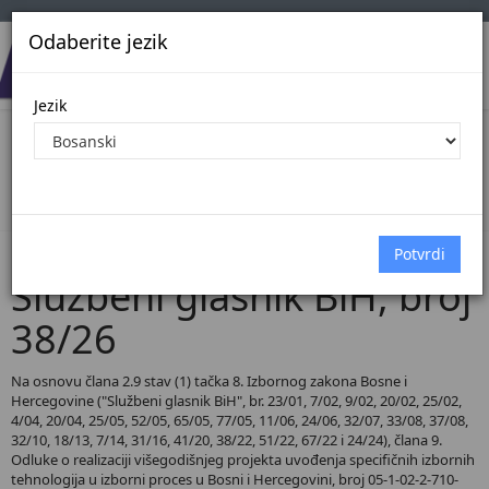
Odaberite jezik
Jezik
Pregled Dokumenata| Broj 38/26
Početna
Dokumenti
Službeni glasnik BiH
Dokumenti pregled
Službeni glasnik BiH, broj
38/26
Na osnovu člana 2.9 stav (1) tačka 8. Izbornog zakona Bosne i
Hercegovine ("Službeni glasnik BiH", br. 23/01, 7/02, 9/02, 20/02, 25/02,
4/04, 20/04, 25/05, 52/05, 65/05, 77/05, 11/06, 24/06, 32/07, 33/08, 37/08,
32/10, 18/13, 7/14, 31/16, 41/20, 38/22, 51/22, 67/22 i 24/24), člana 9.
Odluke o realizaciji višegodišnjeg projekta uvođenja specifičnih izbornih
tehnologija u izborni proces u Bosni i Hercegovini, broj 05-1-02-2-710-