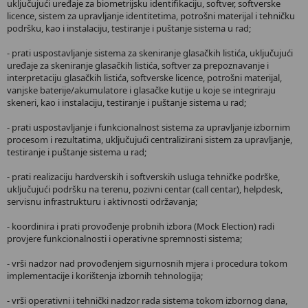
uključujući uređaje za biometrijsku identifikaciju, softver, softverske
licence, sistem za upravljanje identitetima, potrošni materijal i tehničku
podršku, kao i instalaciju, testiranje i puštanje sistema u rad;
- prati uspostavljanje sistema za skeniranje glasačkih listića, uključujući
uređaje za skeniranje glasačkih listića, softver za prepoznavanje i
interpretaciju glasačkih listića, softverske licence, potrošni materijal,
vanjske baterije/akumulatore i glasačke kutije u koje se integriraju
skeneri, kao i instalaciju, testiranje i puštanje sistema u rad;
- prati uspostavljanje i funkcionalnost sistema za upravljanje izbornim
procesom i rezultatima, uključujući centralizirani sistem za upravljanje,
testiranje i puštanje sistema u rad;
- prati realizaciju hardverskih i softverskih usluga tehničke podrške,
uključujući podršku na terenu, pozivni centar (call centar), helpdesk,
servisnu infrastrukturu i aktivnosti održavanja;
- koordinira i prati provođenje probnih izbora (Mock Election) radi
provjere funkcionalnosti i operativne spremnosti sistema;
- vrši nadzor nad provođenjem sigurnosnih mjera i procedura tokom
implementacije i korištenja izbornih tehnologija;
- vrši operativni i tehnički nadzor rada sistema tokom izbornog dana,