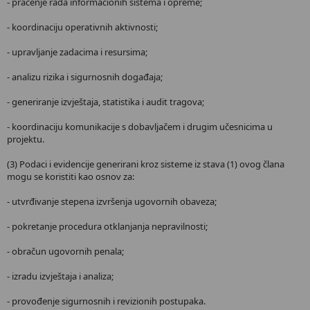
- praćenje rada informacionih sistema i opreme;
- koordinaciju operativnih aktivnosti;
- upravljanje zadacima i resursima;
- analizu rizika i sigurnosnih događaja;
- generiranje izvještaja, statistika i audit tragova;
- koordinaciju komunikacije s dobavljačem i drugim učesnicima u
projektu.
(3) Podaci i evidencije generirani kroz sisteme iz stava (1) ovog člana
mogu se koristiti kao osnov za:
- utvrđivanje stepena izvršenja ugovornih obaveza;
- pokretanje procedura otklanjanja nepravilnosti;
- obračun ugovornih penala;
- izradu izvještaja i analiza;
- provođenje sigurnosnih i revizionih postupaka.