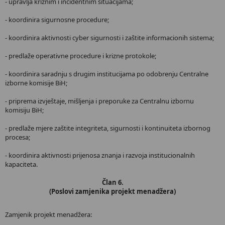
- upravlja kriznim i incidentnim situacijama;
- koordinira sigurnosne procedure;
- koordinira aktivnosti cyber sigurnosti i zaštite informacionih sistema;
- predlaže operativne procedure i krizne protokole;
- koordinira saradnju s drugim institucijama po odobrenju Centralne
izborne komisije BiH;
- priprema izvještaje, mišljenja i preporuke za Centralnu izbornu
komisiju BiH;
- predlaže mjere zaštite integriteta, sigurnosti i kontinuiteta izbornog
procesa;
- koordinira aktivnosti prijenosa znanja i razvoja institucionalnih
kapaciteta.
Član 6.
(Poslovi zamjenika projekt menadžera)
Zamjenik projekt menadžera: