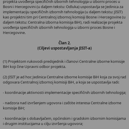
projekta uvođenja specifičnih izbornih tehnologija u izborni proces u
Bosni i Hercegovini (u daljem tekstu: Odluka) uspostavlja se Jedinica za
implementaciju specifičnih izbornih tehnologija (u daljem tekstu: JISIT)
kao projektni tim pri Centralnoj izbornoj komisiji Bosne i Hercegovine (u
daljem tekstu: Centralna izborna komisija BiH), radi realizacije projekta
uvođenja specifičnih izbornih tehnologija u izborni proces Bosne i
Hercegovine.
Član 2.
(Ciljevi uspostavljanja JISIT-a)
(1) Projektom rukovodi predsjednik i članovi Centralne izborne komisije
BiH koji čine Upravni odbor projekta.
(2) JISIT je ad hoc Jedinica Centralne izborne komisije BiH koja za svoj rad
odgovara Centralnoj izbornoj komisiji BiH, a koja se uspostavlja radi:
- koordinacije aktivnosti implementacije specifičnih izbornih tehnologija;
- nadzora nad izvršenjem ugovora i zaštite interesa Centralne izborne
komisije BiH;
- koordinacije s dobavljačem, općinskim i gradskim izbornim komisijama
i drugim institucijama u cilju izvršenja ugovora;