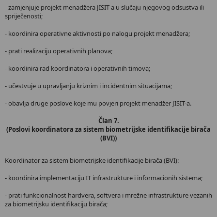
- zamjenjuje projekt menadžera JISIT-a u slučaju njegovog odsustva ili
spriječenosti;
- koordinira operativne aktivnosti po nalogu projekt menadžera;
- prati realizaciju operativnih planova;
- koordinira rad koordinatora i operativnih timova;
- učestvuje u upravljanju kriznim i incidentnim situacijama;
- obavlja druge poslove koje mu povjeri projekt menadžer JISIT-a.
Član 7.
(Poslovi koordinatora za sistem biometrijske identifikacije birača
(BVI))
Koordinator za sistem biometrijske identifikacije birača (BVI):
- koordinira implementaciju IT infrastrukture i informacionih sistema;
- prati funkcionalnost hardvera, softvera i mrežne infrastrukture vezanih
za biometrijsku identifikaciju birača;