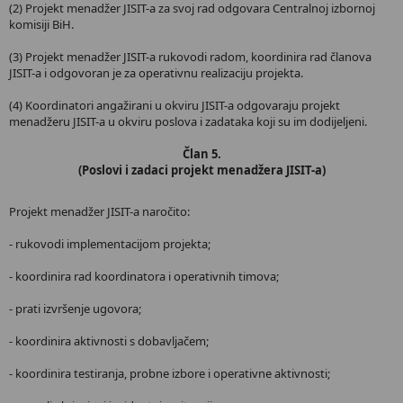
(2) Projekt menadžer JISIT-a za svoj rad odgovara Centralnoj izbornoj
komisiji BiH.
(3) Projekt menadžer JISIT-a rukovodi radom, koordinira rad članova
JISIT-a i odgovoran je za operativnu realizaciju projekta.
(4) Koordinatori angažirani u okviru JISIT-a odgovaraju projekt
menadžeru JISIT-a u okviru poslova i zadataka koji su im dodijeljeni.
Član 5.
(Poslovi i zadaci projekt menadžera JISIT-a)
Projekt menadžer JISIT-a naročito:
- rukovodi implementacijom projekta;
- koordinira rad koordinatora i operativnih timova;
- prati izvršenje ugovora;
- koordinira aktivnosti s dobavljačem;
- koordinira testiranja, probne izbore i operativne aktivnosti;