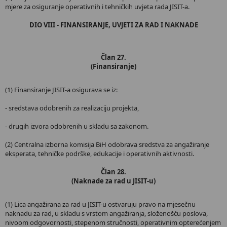
mjere za osiguranje operativnih i tehničkih uvjeta rada JISIT-a.
DIO VIII - FINANSIRANJE, UVJETI ZA RAD I NAKNADE
Član 27.
(Finansiranje)
(1) Finansiranje JISIT-a osigurava se iz:
- sredstava odobrenih za realizaciju projekta,
- drugih izvora odobrenih u skladu sa zakonom.
(2) Centralna izborna komisija BiH odobrava sredstva za angažiranje
eksperata, tehničke podrške, edukacije i operativnih aktivnosti.
Član 28.
(Naknade za rad u JISIT-u)
(1) Lica angažirana za rad u JISIT-u ostvaruju pravo na mjesečnu
naknadu za rad, u skladu s vrstom angažiranja, složenošću poslova,
nivoom odgovornosti, stepenom stručnosti, operativnim opterećenjem