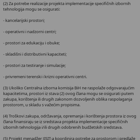
(2) Za potrebe realizacije projekta implementacije specifičnih izbornih
tehnologija mogu se osigurati:
- kancelarijski prostori;
- operativni i nadzorni centri;
- prostori za edukaciju i obuke;
- skladišni i distributivni kapaciteti;
- prostori za testiranje i simulacije;
- privremeni terenski i krizni operativni centri.
(3) Ukoliko Centralna izborna komisija BiH ne raspolaže odgovarajućim
kapacitetima, prostori iz stava (2) ovog člana mogu se osigurati putem
zakupa, korištenja ili drugih zakonom dozvoljenih oblika raspolaganja
prostorom, u skladu s važećim propisima.
(4) Troškovi zakupa, održavanja, opremanja i korištenja prostora iz ovog
člana finansiraju se iz sredstava projekta implementacije specifičnih
izbornih tehnologija i/ili drugih odobrenih budžetskih sredstava.
(5) Projekt menadžer JISIT-a koordinira potrebe za prostorom i predlaže