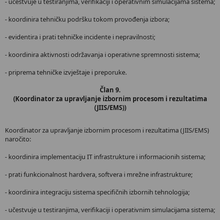
- učestvuje u testiranjima, verifikaciji i operativnim simulacijama sistema;
- koordinira tehničku podršku tokom provođenja izbora;
- evidentira i prati tehničke incidente i nepravilnosti;
- koordinira aktivnosti održavanja i operativne spremnosti sistema;
- priprema tehničke izvještaje i preporuke.
Član 9.
(Koordinator za upravljanje izbornim procesom i rezultatima
(JIIS/EMS))
Koordinator za upravljanje izbornim procesom i rezultatima (JIIS/EMS)
naročito:
- koordinira implementaciju IT infrastrukture i informacionih sistema;
- prati funkcionalnost hardvera, softvera i mrežne infrastrukture;
- koordinira integraciju sistema specifičnih izbornih tehnologija;
- učestvuje u testiranjima, verifikaciji i operativnim simulacijama sistema;