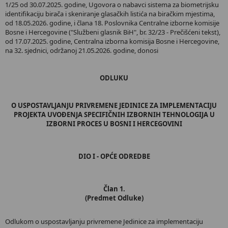
1/25 od 30.07.2025. godine, Ugovora o nabavci sistema za biometrijsku
identifikaciju birača i skeniranje glasačkih listića na biračkim mjestima,
od 18.05.2026. godine, i člana 18. Poslovnika Centralne izborne komisije
Bosne i Hercegovine ("Službeni glasnik BiH", br. 32/23 - Prečišćeni tekst),
od 17.07.2025. godine, Centralna izborna komisija Bosne i Hercegovine,
na 32. sjednici, održanoj 21.05.2026. godine, donosi
ODLUKU
O USPOSTAVLJANJU PRIVREMENE JEDINICE ZA IMPLEMENTACIJU
PROJEKTA UVOĐENJA SPECIFIČNIH IZBORNIH TEHNOLOGIJA U
IZBORNI PROCES U BOSNI I HERCEGOVINI
DIO I - OPĆE ODREDBE
Član 1.
(Predmet Odluke)
Odlukom o uspostavljanju privremene Jedinice za implementaciju