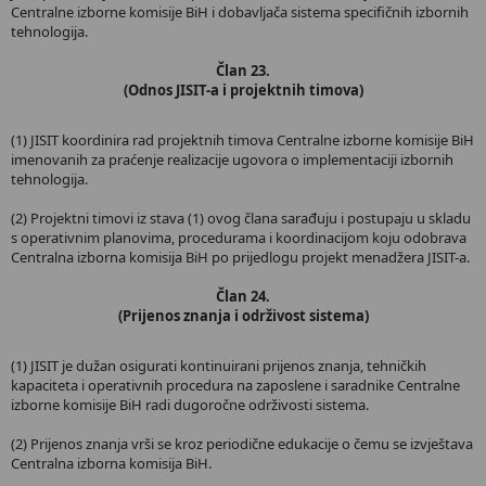
Centralne izborne komisije BiH i dobavljača sistema specifičnih izbornih
tehnologija.
Član 23.
(Odnos JISIT-a i projektnih timova)
(1) JISIT koordinira rad projektnih timova Centralne izborne komisije BiH
imenovanih za praćenje realizacije ugovora o implementaciji izbornih
tehnologija.
(2) Projektni timovi iz stava (1) ovog člana sarađuju i postupaju u skladu
s operativnim planovima, procedurama i koordinacijom koju odobrava
Centralna izborna komisija BiH po prijedlogu projekt menadžera JISIT-a.
Član 24.
(Prijenos znanja i održivost sistema)
(1) JISIT je dužan osigurati kontinuirani prijenos znanja, tehničkih
kapaciteta i operativnih procedura na zaposlene i saradnike Centralne
izborne komisije BiH radi dugoročne održivosti sistema.
(2) Prijenos znanja vrši se kroz periodične edukacije o čemu se izvještava
Centralna izborna komisija BiH.