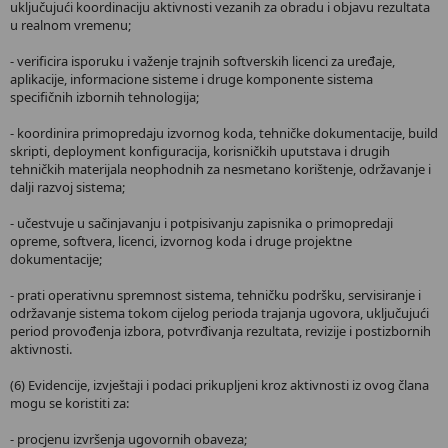
uključujući koordinaciju aktivnosti vezanih za obradu i objavu rezultata
u realnom vremenu;
- verificira isporuku i važenje trajnih softverskih licenci za uređaje,
aplikacije, informacione sisteme i druge komponente sistema
specifičnih izbornih tehnologija;
- koordinira primopredaju izvornog koda, tehničke dokumentacije, build
skripti, deployment konfiguracija, korisničkih uputstava i drugih
tehničkih materijala neophodnih za nesmetano korištenje, održavanje i
dalji razvoj sistema;
- učestvuje u sačinjavanju i potpisivanju zapisnika o primopredaji
opreme, softvera, licenci, izvornog koda i druge projektne
dokumentacije;
- prati operativnu spremnost sistema, tehničku podršku, servisiranje i
održavanje sistema tokom cijelog perioda trajanja ugovora, uključujući
period provođenja izbora, potvrđivanja rezultata, revizije i postizbornih
aktivnosti.
(6) Evidencije, izvještaji i podaci prikupljeni kroz aktivnosti iz ovog člana
mogu se koristiti za:
- procjenu izvršenja ugovornih obaveza;