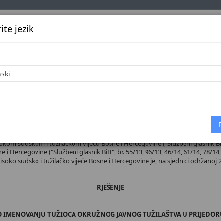
te jezik
k
Službena glasila
Oglašavanje
Pretraga
Vijes
Početna
 broj 38/26
sokom sudskom i tužilačkom vijeću Bosne i Hercegovine ("Službeni glasnik BiH",
 i Hercegovine ("Službeni glasnik BiH", br. 55/13, 96/13, 46/14, 61/14, 78/14, 
 Visoko sudsko i tužilačko vijeće Bosne i Hercegovine je, na sjednici održanoj 2
RJEŠENJE
O IMENOVANJU TUŽIOCA OKRUŽNOG JAVNOG TUŽILAŠTVA U PRIJEDOR