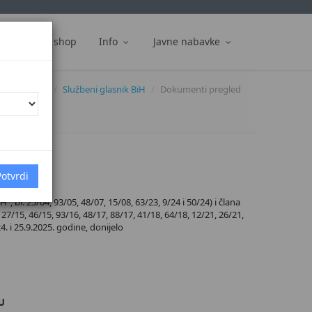
ti
Web shop
Info
Javne nabavke
Dokumenti
Službeni glasnik BiH
Dokumenti pregled
 br. 25/04, 93/05, 48/07, 15/08, 63/23, 9/24 i 50/24) i člana
27/15, 46/15, 93/16, 48/17, 88/17, 41/18, 64/18, 12/21, 26/21,
4. i 25.9.2025. godine, donijelo
U