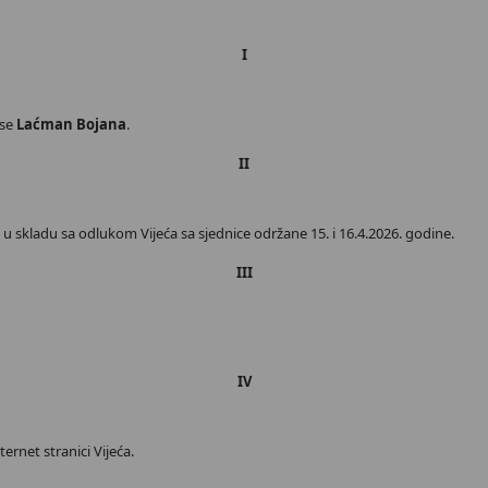
I
 se
Laćman Bojana
.
II
 skladu sa odlukom Vijeća sa sjednice održane 15. i 16.4.2026. godine.
III
IV
ernet stranici Vijeća.