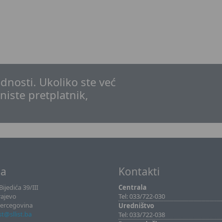
dnosti. Ukoliko ste već
 niste pretplatnik,
sa
Kontakti
ijedića 39/III
Centrala
rajevo
Tel: 033/722-030
Hercegovina
Uredništvo
ist@sllist.ba
Tel: 033/722-038