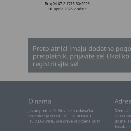
Broj 04-07-2-1715-30/2026
16. aprila 2026. godine
Pretplatnici imaju dodatne pogo
pretplatnik, prijavite se! Ukoliko
registrirajte se!
O nama
Adre
Javno preduzeće Novinsko-izdavačka
Džemala B
organizacija SLUŽBENI LIST BOSNE I
71000 Sa
HERCEGOVINE. Sva prava pridržana. 2014
Bosna i 
Email:
sll