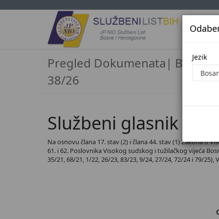
Odaberi
Jezi
Jezik
Pregled Dokumenata| Broj
38/26
Službeni glasnik BiH,
Na osnovu člana 17. stav (2) i člana 44. stav (1) Zakona o Vi
61. i 62. Poslovnika Visokog sudskog i tužilačkog vijeća Bosne
35/21, 68/21, 1/22, 26/23, 83/23, 9/24, 27/24, 72/24 i 79/25),