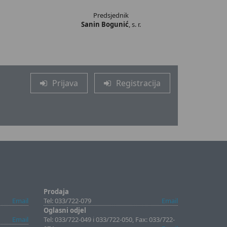
Predsjednik
Sanin Bogunić
, s. r.
Prijava
Registracija
Prodaja
Email
Tel: 033/722-079
Email
Oglasni odjel
Email
Tel: 033/722-049 i 033/722-050, Fax: 033/722-