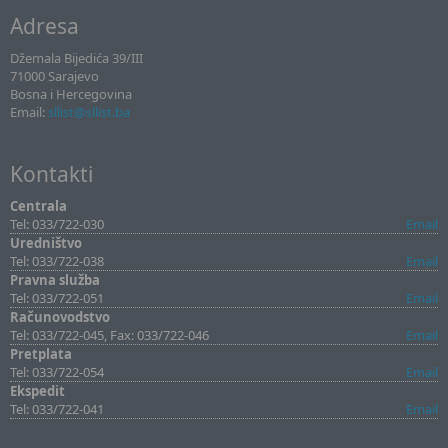
Adresa
Džemala Bijedića 39/III
71000 Sarajevo
Bosna i Hercegovina
Email:
sllist@sllist.ba
Kontakti
Centrala
Tel: 033/722-030
Email
Uredništvo
Tel: 033/722-038
Email
Pravna služba
Tel: 033/722-051
Email
Računovodstvo
Tel: 033/722-045, Fax: 033/722-046
Email
Pretplata
Tel: 033/722-054
Email
Ekspedit
Tel: 033/722-041
Email