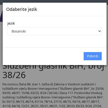
Odaberite jezik
Jezik
Pregled Dokumenata| Broj 38/26
Početna
Dokumenti
Službeni glasnik BiH
Dokumenti pregled
Službeni glasnik BiH, broj
38/26
Na osnovu člana 88. stav 1. tačka d) Zakona o Visokom sudskom i
tužilačkom vijeću Bosne i Hercegovine ("Službeni glasnik BiH", br. 25/04,
93/05, 48/07, 15/08, 63/23, 9/24 i 50/24) i člana 117. Poslovnika Visokog
sudskog i tužilačkog vijeća Bosne i Hercegovine ("Službeni glasnik BiH",
br. 55/13, 96/13, 46/14, 61/14, 78/14, 27/15, 46/15, 93/16, 48/17, 88/17,
41/18, 64/18, 12/21, 26/21, 35/21, 68/21, 1/22, 26/23, 83/23, 9/24, 27/24,