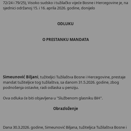
72/24 i 79/25), Visoko sudsko i tužilačko vijeće Bosne i Hercegovine je, na
sjednici održanoj 15. i 16. aprila 2026. godine, donijelo
ODLUKU
O PRESTANKU MANDATA
Simeunović Biljani
, tužiteljici Tužilaštva Bosne i Hercegovine, prestaje
mandat tužiteljice tog tužilaštva, sa danom 31.5.2026. godine, zbog
podnošenja ostavke, radi odlaska u penziju.
Ova odluka će biti objavljena u "Službenom glasniku BiH".
Obrazloženje
Dana 30.3.2026. godine, Simeunović Biljana, tužiteljica Tužilaštva Bosne i