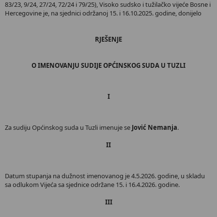
83/23, 9/24, 27/24, 72/24 i 79/25), Visoko sudsko i tužilačko vijeće Bosne i
Hercegovine je, na sjednici održanoj 15. i 16.10.2025. godine, donijelo
RJEŠENJE
O IMENOVANJU SUDIJE OPĆINSKOG SUDA U TUZLI
I
Za sudiju Općinskog suda u Tuzli imenuje se
Jović Nemanja
.
II
Datum stupanja na dužnost imenovanog je 4.5.2026. godine, u skladu
sa odlukom Vijeća sa sjednice održane 15. i 16.4.2026. godine.
III