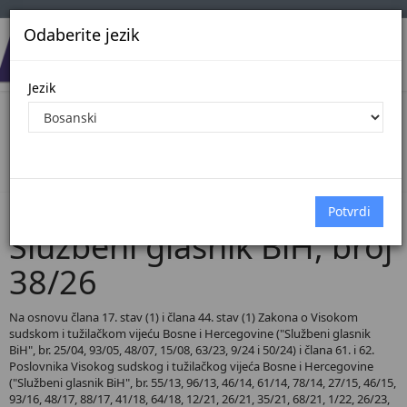
Odaberite jezik
Jezik
Pregled Dokumenata| Broj 38/26
Početna
Dokumenti
Službeni glasnik BiH
Dokumenti pregled
Službeni glasnik BiH, broj
38/26
Na osnovu člana 17. stav (1) i člana 44. stav (1) Zakona o Visokom
sudskom i tužilačkom vijeću Bosne i Hercegovine ("Službeni glasnik
BiH", br. 25/04, 93/05, 48/07, 15/08, 63/23, 9/24 i 50/24) i člana 61. i 62.
Poslovnika Visokog sudskog i tužilačkog vijeća Bosne i Hercegovine
("Službeni glasnik BiH", br. 55/13, 96/13, 46/14, 61/14, 78/14, 27/15, 46/15,
93/16, 48/17, 88/17, 41/18, 64/18, 12/21, 26/21, 35/21, 68/21, 1/22, 26/23,