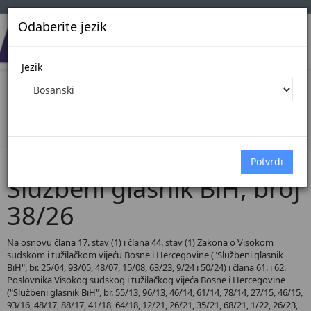
Odaberite jezik
Jezik
Pregled Dokumenata| Broj 38/26
Početna
Dokumenti
Službeni glasnik BiH
Dokumenti pregled
Službeni glasnik BiH, broj
38/26
Na osnovu člana 17. stav (1) i člana 44. stav (1) Zakona o Visokom
sudskom i tužilačkom vijeću Bosne i Hercegovine ("Službeni glasnik
BiH", br. 25/04, 93/05, 48/07, 15/08, 63/23, 9/24 i 50/24) i člana 61. i 62.
Poslovnika Visokog sudskog i tužilačkog vijeća Bosne i Hercegovine
("Službeni glasnik BiH", br. 55/13, 96/13, 46/14, 61/14, 78/14, 27/15, 46/15,
93/16, 48/17, 88/17, 41/18, 64/18, 12/21, 26/21, 35/21, 68/21, 1/22, 26/23,