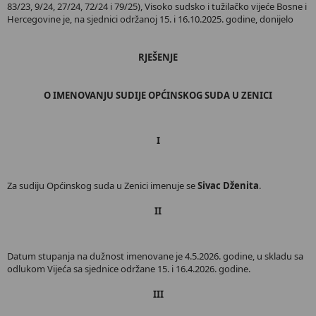
83/23, 9/24, 27/24, 72/24 i 79/25), Visoko sudsko i tužilačko vijeće Bosne i
Hercegovine je, na sjednici održanoj 15. i 16.10.2025. godine, donijelo
RJEŠENJE
O IMENOVANJU SUDIJE OPĆINSKOG SUDA U ZENICI
I
Za sudiju Općinskog suda u Zenici imenuje se
Sivac Dženita
.
II
Datum stupanja na dužnost imenovane je 4.5.2026. godine, u skladu sa
odlukom Vijeća sa sjednice održane 15. i 16.4.2026. godine.
III