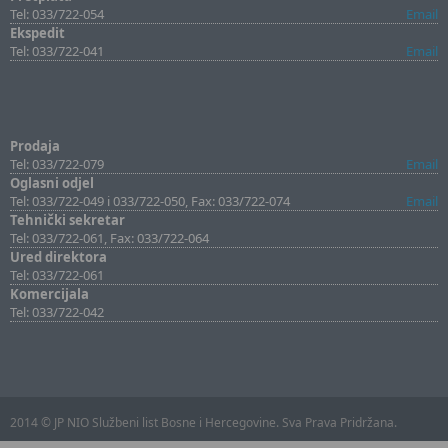
Tel: 033/722-054
Email
Ekspedit
Tel: 033/722-041
Email
Prodaja
Tel: 033/722-079
Email
Oglasni odjel
Tel: 033/722-049 i 033/722-050, Fax: 033/722-074
Email
Tehnički sekretar
Tel: 033/722-061, Fax: 033/722-064
Ured direktora
Tel: 033/722-061
Komercijala
Tel: 033/722-042
2014 © JP NIO Službeni list Bosne i Hercegovine. Sva Prava Pridržana.