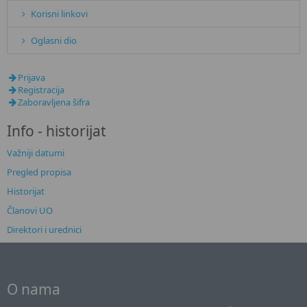
Korisni linkovi
Oglasni dio
Prijava
Registracija
Zaboravljena šifra
Info - historijat
Važniji datumi
Pregled propisa
Historijat
Članovi UO
Direktori i urednici
O nama