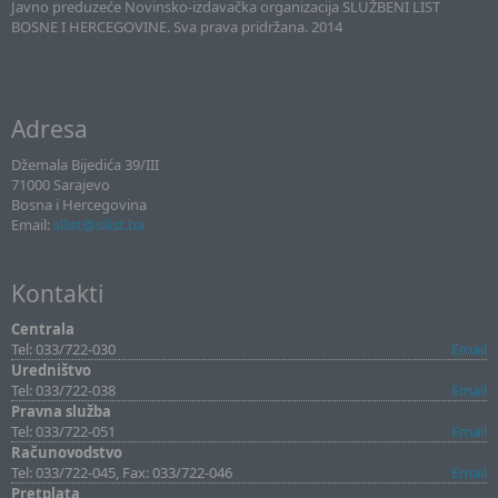
Javno preduzeće Novinsko-izdavačka organizacija SLUŽBENI LIST
BOSNE I HERCEGOVINE. Sva prava pridržana. 2014
Adresa
Džemala Bijedića 39/III
71000 Sarajevo
Bosna i Hercegovina
Email:
sllist@sllist.ba
Kontakti
Centrala
Tel: 033/722-030
Email
Uredništvo
Tel: 033/722-038
Email
Pravna služba
Tel: 033/722-051
Email
Računovodstvo
Tel: 033/722-045, Fax: 033/722-046
Email
Pretplata