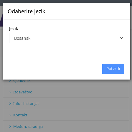
Odaberite jezik
Jezik
Info - historijat
Početna
Info - historijat
Pretplata
Cjenovnik
Izdavaštvo
Info - historijat
Kontakt
Međun. saradnja