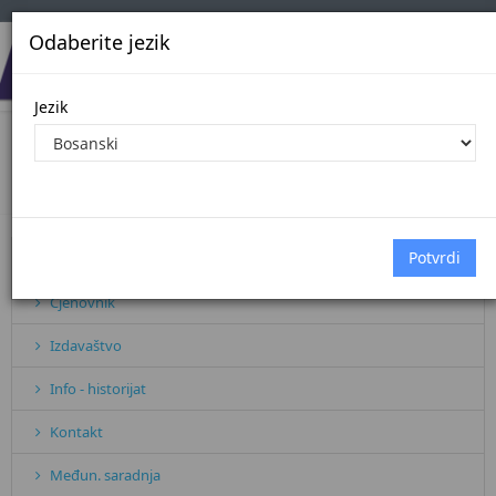
Odaberite jezik
Jezik
Važniji datumi
Početna
Važniji datumi
Pretplata
Cjenovnik
Izdavaštvo
Info - historijat
Kontakt
Međun. saradnja