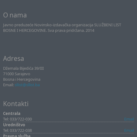
O nama
Javno preduzeće Novinsko-izdavačka organizacija SLUŽBENI LIST
BOSNE I HERCEGOVINE. Sva prava pridržana. 2014
Adresa
Džemala Bijedića 39/III
71000 Sarajevo
Bosna i Hercegovina
Email:
sllist@sllist.ba
Kontakti
Centrala
Tel: 033/722-030
Email
Uredništvo
Tel: 033/722-038
Email
Pravna služba