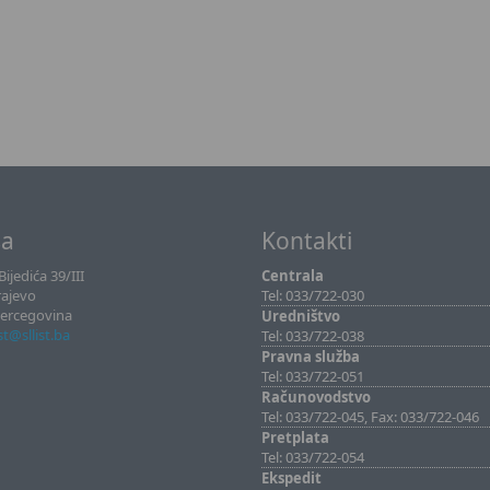
sa
Kontakti
ijedića 39/III
Centrala
rajevo
Tel: 033/722-030
Hercegovina
Uredništvo
ist@sllist.ba
Tel: 033/722-038
Pravna služba
Tel: 033/722-051
Računovodstvo
Tel: 033/722-045, Fax: 033/722-046
Pretplata
Tel: 033/722-054
Ekspedit