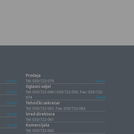
Prodaja
Email
Tel: 033/722-079
Email
Oglasni odjel
Email
Tel: 033/722-049 i 033/722-050, Fax: 033/722-
074
Email
Email
Tehnički sekretar
Tel: 033/722-061, Fax: 033/722-064
Email
Ured direktora
Tel: 033/722-061
Email
Komercijala
Tel: 033/722-042