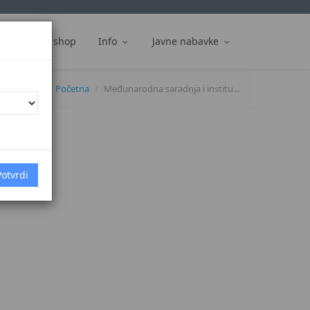
ti
Web shop
Info
Javne nabavke
Početna
Međunarodna saradnja i institu...