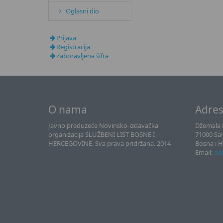
Oglasni dio
Prijava
Registracija
Zaboravljena šifra
O nama
Adre
Javno preduzeće Novinsko-izdavačka
Džemala B
organizacija SLUŽBENI LIST BOSNE I
71000 Sa
HERCEGOVINE. Sva prava pridržana. 2014
Bosna i 
Email:
sll