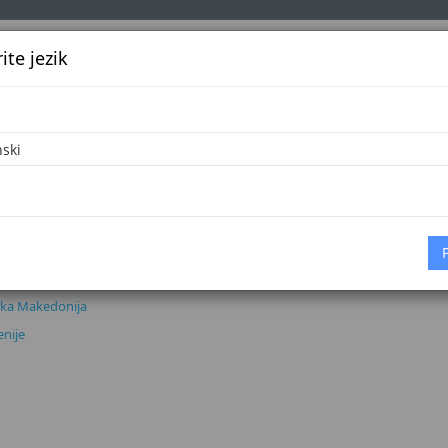
te jezik
k
Službena glasila
Oglašavanje
Pretraga
Vijes
cije
adnja i institucije
anje Službenog lista EU-a
 list Republike Hrvatske
 Srbije
ika Makedonija
enije