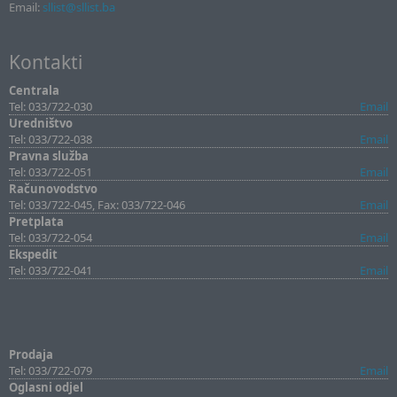
Email:
sllist@sllist.ba
Kontakti
Centrala
Tel: 033/722-030
Email
Uredništvo
Tel: 033/722-038
Email
Pravna služba
Tel: 033/722-051
Email
Računovodstvo
Tel: 033/722-045, Fax: 033/722-046
Email
Pretplata
Tel: 033/722-054
Email
Ekspedit
Tel: 033/722-041
Email
Prodaja
Tel: 033/722-079
Email
Oglasni odjel