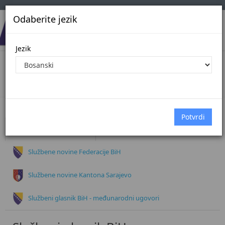
Odaberite jezik
Jezik
Dokumenti
Početna
Dokumenti
Službeni glasnik BiH
Službene novine Federacije BiH
Službene novine Kantona Sarajevo
Službeni glasnik BiH - međunarodni ugovori