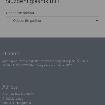
Službeni glasnik BiH
Odaberite godinu
O nama
Javno preduzeće Novinsko-izdavačka organizacija SLUŽBENI LIST
BOSNE I HERCEGOVINE. Sva prava pridržana. 2014
Adresa
Džemala Bijedića 39/III
71000 Sarajevo
Bosna i Hercegovina