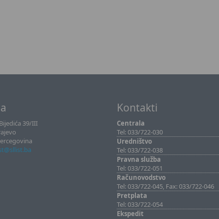
sa
Kontakti
ijedića 39/III
Centrala
rajevo
Tel: 033/722-030
Hercegovina
Uredništvo
ist@sllist.ba
Tel: 033/722-038
Pravna služba
Tel: 033/722-051
Računovodstvo
Tel: 033/722-045, Fax: 033/722-046
Pretplata
Tel: 033/722-054
Ekspedit