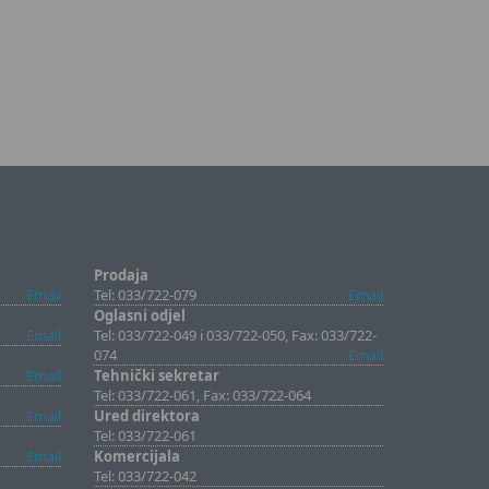
Prodaja
Email
Tel: 033/722-079
Email
Oglasni odjel
Email
Tel: 033/722-049 i 033/722-050, Fax: 033/722-
074
Email
Email
Tehnički sekretar
Tel: 033/722-061, Fax: 033/722-064
Email
Ured direktora
Tel: 033/722-061
Email
Komercijala
Tel: 033/722-042