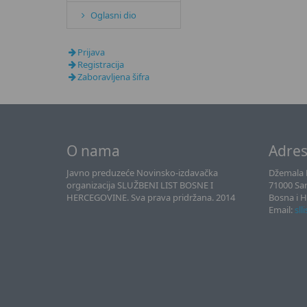
Oglasni dio
Prijava
Registracija
Zaboravljena šifra
O nama
Adre
Javno preduzeće Novinsko-izdavačka
Džemala B
organizacija SLUŽBENI LIST BOSNE I
71000 Sa
HERCEGOVINE. Sva prava pridržana. 2014
Bosna i 
Email:
sll