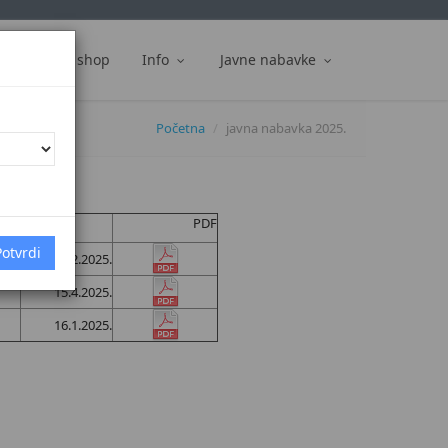
ti
Web shop
Info
Javne nabavke
Početna
javna nabavka 2025.
PDF
Datum
15.12.2025.
15.4.2025.
16.1.2025.