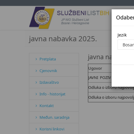
Odaberi
Jezi
Jezik
javna nabavka 2025.
javna nabavka 
Pretplata
Ugovor
Cjenovnik
JAVNI POZIV za prikuplja
Izdavaštvo
Odluka o izboru najpovol
Info - historijat
Odluka o izboru najpovol
Kontakt
Međun. saradnja
Korisni linkovi