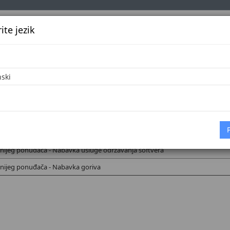
te jezik
k
Službena glasila
Oglašavanje
Pretraga
Vijes
2025.
nje ponuda za zakup parking garažnih mjesta u Sarajevu
jnijeg ponuđača - Nabavka usluge održavanja softvera
jnijeg ponuđača - Nabavka goriva