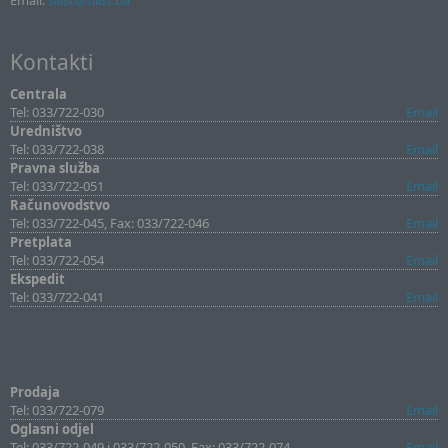
Email:
sllist@sllist.ba
Kontakti
Centrala
Tel: 033/722-030
Email
Uredništvo
Tel: 033/722-038
Email
Pravna služba
Tel: 033/722-051
Email
Računovodstvo
Tel: 033/722-045, Fax: 033/722-046
Email
Pretplata
Tel: 033/722-054
Email
Ekspedit
Tel: 033/722-041
Email
Prodaja
Tel: 033/722-079
Email
Oglasni odjel
Tel: 033/722-049 i 033/722-050, Fax: 033/722-074
Email