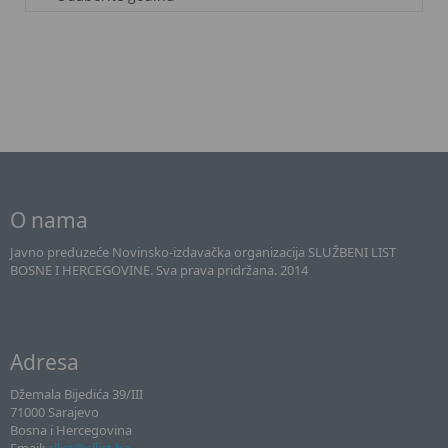
O nama
Javno preduzeće Novinsko-izdavačka organizacija SLUŽBENI LIST
BOSNE I HERCEGOVINE. Sva prava pridržana. 2014
Adresa
Džemala Bijedića 39/III
71000 Sarajevo
Bosna i Hercegovina