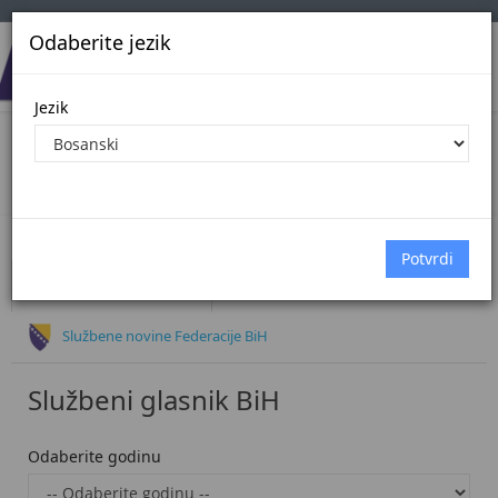
Odaberite jezik
Jezik
Oglasi
Početna
Oglasi
Službeni glasnik BiH
Službene novine Federacije BiH
Službeni glasnik BiH
Odaberite godinu