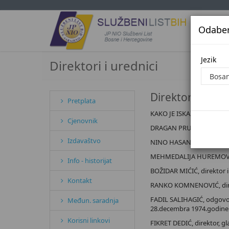
Odaberi
Jezi
Jezik
Direktori i urednici
Direktori i ured
Pretplata
KAKO JE ISKAZANO U IM
Cjenovnik
DRAGAN PRUSINA, direktor
Izdavaštvo
NINO HASANOVIĆ, v.d. dire
MEHMEDALIJA HUREMOVIĆ, d
Info - historijat
BOŽIDAR MIĆIĆ, direktor i
Kontakt
RANKO KOMNENOVIĆ, direkt
FADIL SALIHAGIĆ, odgovorni
Međun. saradnja
28.decembra 1974.godine
Korisni linkovi
FIKRET DEDIĆ, direktor, g