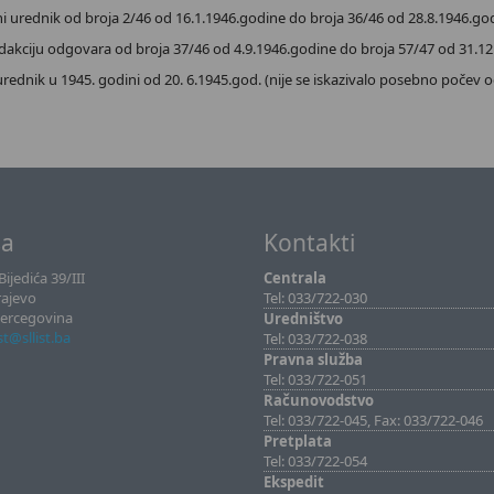
urednik od broja 2/46 od 16.1.1946.godine do broja 36/46 od 28.8.1946.god
kciju odgovara od broja 37/46 od 4.9.1946.godine do broja 57/47 od 31.12
dnik u 1945. godini od 20. 6.1945.god. (nije se iskazivalo posebno počev od
sa
Kontakti
ijedića 39/III
Centrala
rajevo
Tel: 033/722-030
Hercegovina
Uredništvo
ist@sllist.ba
Tel: 033/722-038
Pravna služba
Tel: 033/722-051
Računovodstvo
Tel: 033/722-045, Fax: 033/722-046
Pretplata
Tel: 033/722-054
Ekspedit