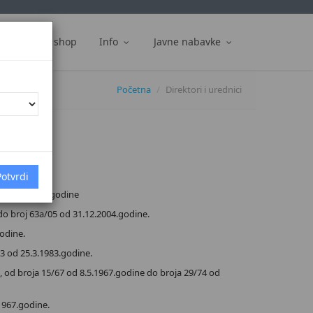
ti
Web shop
Info
Javne nabavke
Početna
Direktori i urednici
d 26.6.2006. godine
o broj 63a/05 od 31.12.2004.godine.
odine.
 od 25.3.1983.godine.
k, od broja 15/67 od 8.5.1967.godine do broja 29/74 od
1967.godine.