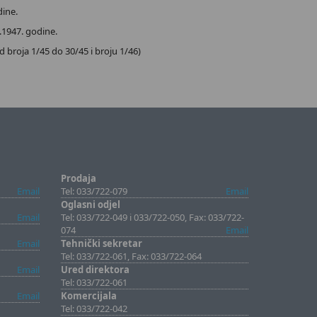
ine.
.1947. godine.
 broja 1/45 do 30/45 i broju 1/46)
Prodaja
Email
Tel: 033/722-079
Email
Oglasni odjel
Email
Tel: 033/722-049 i 033/722-050, Fax: 033/722-
074
Email
Email
Tehnički sekretar
Tel: 033/722-061, Fax: 033/722-064
Email
Ured direktora
Tel: 033/722-061
Email
Komercijala
Tel: 033/722-042