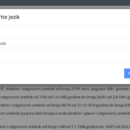
te jezik
k
Službena glasila
Oglašavanje
Pretraga
Vijes
nici
PRESUMU SLUŽBENIH GLASILA
 i odgovorni urednik od broja 48/06 od 26.6.2006.godine.
ktor i odgovorni urednik od broja 1/05 od 4.1.2005.godine. do broj 48/06 o
irektor i odgovorni urednik od broja 27/91 od 6. augusta 1991. godine d
 odgovorni urednik od 7/83 od 1.4.1983.godine do broja 26/91 od 2.8.1991.g
or i odgovorni urednik od broja 30/74 od 31.12.1974.godine do broja 6/83
 urednik (za prva četiri broja) a onda direktor i glavni i odgovorni uredni
.
lavni i odgovorni urednik od broja 1/48 od 7.1.1948.godine do 14/67 od 29.4.