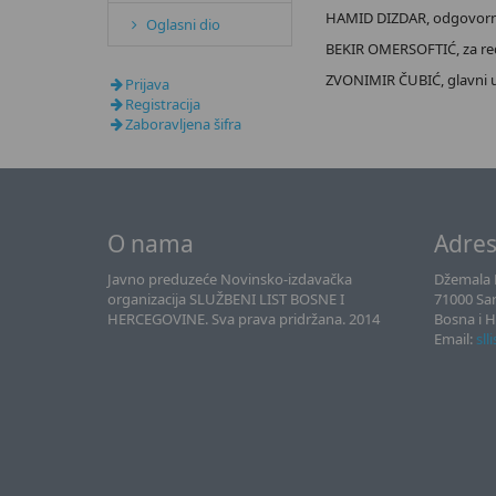
HAMID DIZDAR, odgovorni 
Oglasni dio
BEKIR OMERSOFTIĆ, za reda
ZVONIMIR ČUBIĆ, glavni ure
Prijava
Registracija
Zaboravljena šifra
O nama
Adre
Javno preduzeće Novinsko-izdavačka
Džemala B
organizacija SLUŽBENI LIST BOSNE I
71000 Sa
HERCEGOVINE. Sva prava pridržana. 2014
Bosna i 
Email:
sll