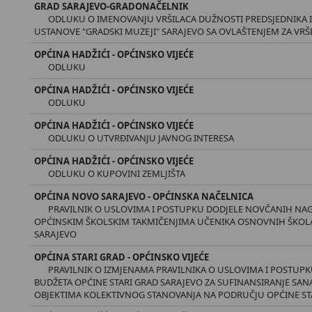
GRAD SARAJEVO-GRADONAČELNIK
ODLUKU O IMENOVANJU VRŠILACA DUŽNOSTI PREDSJEDNIKA 
USTANOVE "GRADSKI MUZEJI" SARAJEVO SA OVLAŠTENJEM ZA VRŠ
OPĆINA HADŽIĆI - OPĆINSKO VIJEĆE
ODLUKU
OPĆINA HADŽIĆI - OPĆINSKO VIJEĆE
ODLUKU
OPĆINA HADŽIĆI - OPĆINSKO VIJEĆE
ODLUKU O UTVRĐIVANJU JAVNOG INTERESA
OPĆINA HADŽIĆI - OPĆINSKO VIJEĆE
ODLUKU O KUPOVINI ZEMLJIŠTA
OPĆINA NOVO SARAJEVO - OPĆINSKA NAČELNICA
PRAVILNIK O USLOVIMA I POSTUPKU DODJELE NOVČANIH NAG
OPĆINSKIM ŠKOLSKIM TAKMIČENJIMA UČENIKA OSNOVNIH ŠKOL
SARAJEVO
OPĆINA STARI GRAD - OPĆINSKO VIJEĆE
PRAVILNIK O IZMJENAMA PRAVILNIKA O USLOVIMA I POSTUPKU
BUDŽETA OPĆINE STARI GRAD SARAJEVO ZA SUFINANSIRANJE SANA
OBJEKTIMA KOLEKTIVNOG STANOVANJA NA PODRUČJU OPĆINE ST