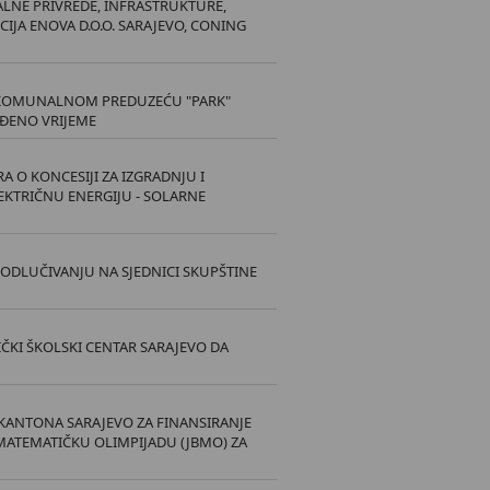
LNE PRIVREDE, INFRASTRUKTURE,
IJA ENOVA D.O.O. SARAJEVO, CONING
KOMUNALNOM PREDUZEĆU "PARK"
EĐENO VRIJEME
 O KONCESIJI ZA IZGRADNJU I
EKTRIČNU ENERGIJU - SOLARNE
ODLUČIVANJU NA SJEDNICI SKUPŠTINE
ČKI ŠKOLSKI CENTAR SARAJEVO DA
KANTONA SARAJEVO ZA FINANSIRANJE
MATEMATIČKU OLIMPIJADU (JBMO) ZA
O