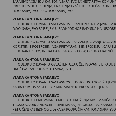
SARAJEVO", IZMEĐU KANTONA SARAJEVO-MINISTARSTVA KOMUNA
PROSTORNOG UREĐENJA, GRAĐENJA I ZAŠTITE OKOLIŠA I KONZORC
D.O.O. SARAJEVO I PPG D.O.O. SARAJEVO
VLADA KANTONA SARAJEVO
ODLUKU O DAVANJU SAGLASNOSTI KANTONALNOM JAVNOM 
D.O.O. SARAJEVO ZA PRIJEM U RADNI ODNOS RADNIKA NA NEODR
VLADA KANTONA SARAJEVO
ODLUKU O DAVANJU SAGLASNOSTI ZA ZAKLJUČIVANJE UGOVORA
KORIŠTENJE POSTROJENJA ZA PRETVARANJE ENERGIJE SUNCA U EL
ELEKTRANE "LUX", INSTALISANE SNAGE 330 KW, OPĆINA HADŽIĆI
VLADA KANTONA SARAJEVO
ODLUKU O DAVANJU OVLAŠTENJA ZA UČESTVOVANJE U RADU I 
DRUŠTVA "ZADRUGAR" D.D. SARAJEVO
VLADA KANTONA SARAJEVO
ODLUKU O DAVANJU SAGLASNOSTI JAVNOJ USTANOVI ŽELJEZNI
ZADRŽI STATUS ŠKOLE I BEZ MINIMALNOG BROJA ODJELJENJA
VLADA KANTONA SARAJEVO
ODLUKU O PRIHVATANJU MOLBE UDRUŽENJA MATEMATIČARA 
TROŠKOVA ORGANIZACIJE PRIPREMA ZA JUNIORSKU BALKANSKU 
PET UČENIKA I JEDNOG LIDERA SA PODRUČJA KANTONA SARAJEV