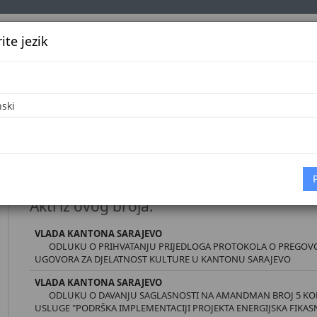
te jezik
k
Službena glasila
Oglašavanje
Pretraga
Vijes
Početna
Dokumenti
Službene novine Kantona Sarajevo broj 26
Akti iz ovog broja:
VLADA KANTONA SARAJEVO
ODLUKU O PRIHVATANJU PRIJEDLOGA PROTOKOLA O PREGOVO
UGOVORA ZA DJELATNOST KULTURE U KANTONU SARAJEVO
VLADA KANTONA SARAJEVO
ODLUKU O DAVANJU SAGLASNOSTI NA AMANDMAN BROJ 5 K
USLUGE "PODRŠKA IMPLEMENTACIJI PROJEKTA ENERGIJSKA FIKA