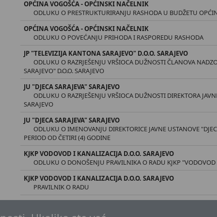
OPĆINA VOGOŠĆA - OPĆINSKI NAČELNIK
ODLUKU O PRESTRUKTURIRANJU RASHODA U BUDŽETU OPĆIN
OPĆINA VOGOŠĆA - OPĆINSKI NAČELNIK
ODLUKU O POVEĆANJU PRIHODA I RASPOREDU RASHODA
JP "TELEVIZIJA KANTONA SARAJEVO" D.O.O. SARAJEVO
ODLUKU O RAZRJEŠENJU VRŠIOCA DUŽNOSTI ČLANOVA NADZO
SARAJEVO" D.O.O. SARAJEVO
JU "DJECA SARAJEVA" SARAJEVO
ODLUKU O RAZRJEŠENJU VRŠIOCA DUŽNOSTI DIREKTORA JAVNE
SARAJEVO
JU "DJECA SARAJEVA" SARAJEVO
ODLUKU O IMENOVANJU DIREKTORICE JAVNE USTANOVE "DJEC
PERIOD OD ČETIRI (4) GODINE
KJKP VODOVOD I KANALIZACIJA D.O.O. SARAJEVO
ODLUKU O DONOŠENJU PRAVILNIKA O RADU KJKP "VODOVOD I K
KJKP VODOVOD I KANALIZACIJA D.O.O. SARAJEVO
PRAVILNIK O RADU