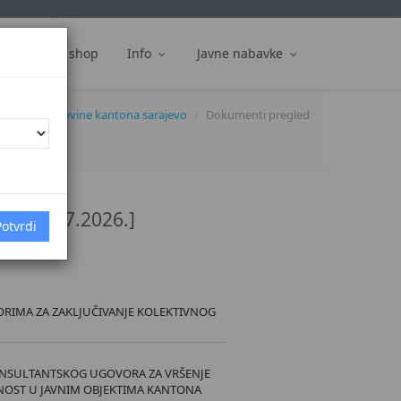
ti
Web shop
Info
Javne nabavke
službene novine kantona sarajevo
Dokumenti pregled
/26 [2.7.2026.]
RIMA ZA ZAKLJUČIVANJE KOLEKTIVNOG
ONSULTANTSKOG UGOVORA ZA VRŠENJE
SNOST U JAVNIM OBJEKTIMA KANTONA