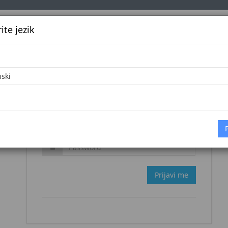
te jezik
k
Službena glasila
Oglašavanje
Pretraga
Vijes
Zaboravljena šifra?
Prijavi me