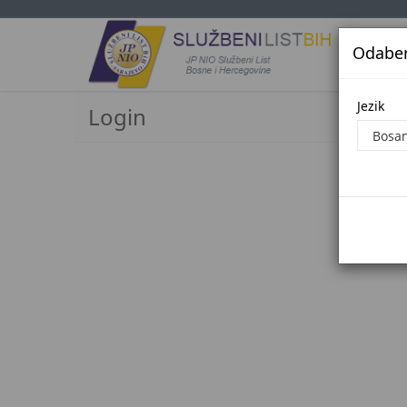
Odaberi
Jezi
Jezik
Login