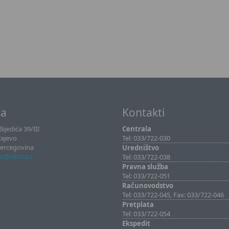
sa
Kontakti
ijedića 39/III
Centrala
rajevo
Tel: 033/722-030
Hercegovina
Uredništvo
ist@sllist.ba
Tel: 033/722-038
Pravna služba
Tel: 033/722-051
Računovodstvo
Tel: 033/722-045, Fax: 033/722-046
Pretplata
Tel: 033/722-054
Ekspedit