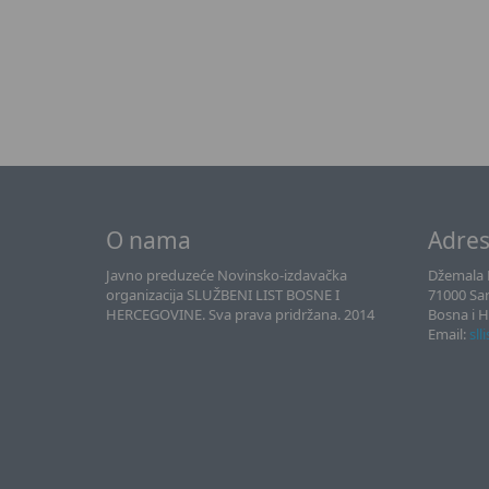
O nama
Adre
Javno preduzeće Novinsko-izdavačka
Džemala B
organizacija SLUŽBENI LIST BOSNE I
71000 Sa
HERCEGOVINE. Sva prava pridržana. 2014
Bosna i 
Email:
sll