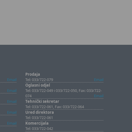
Prodaja
Email
Tel: 033/722-079
Email
Oglasni odjel
Email
Tel: 033/722-049 i 033/722-050, Fax: 033/722-
074
Email
Email
Tehnički sekretar
Tel: 033/722-061, Fax: 033/722-064
Email
Ured direktora
Tel: 033/722-061
Email
Komercijala
Tel: 033/722-042