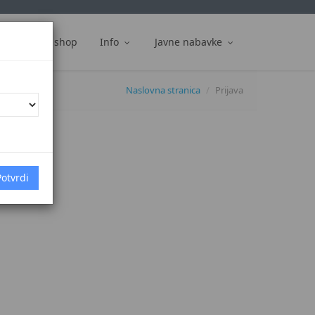
ti
Web shop
Info
Javne nabavke
Naslovna stranica
Prijava