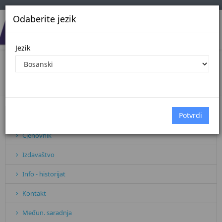
Odaberite jezik
Jezik
ISO STANDARD
Početna
Sve vijesti
ISO STANDARD
Pretplata
Cjenovnik
Izdavaštvo
Info - historijat
Kontakt
Međun. saradnja