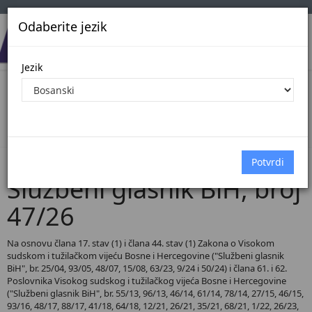
Odaberite jezik
Jezik
Pregled Dokumenata| Broj 47/26
Početna
Dokumenti
Službeni glasnik BiH
Dokumenti pregled
Službeni glasnik BiH, broj
47/26
Na osnovu člana 17. stav (1) i člana 44. stav (1) Zakona o Visokom
sudskom i tužilačkom vijeću Bosne i Hercegovine ("Službeni glasnik
BiH", br. 25/04, 93/05, 48/07, 15/08, 63/23, 9/24 i 50/24) i člana 61. i 62.
Poslovnika Visokog sudskog i tužilačkog vijeća Bosne i Hercegovine
("Službeni glasnik BiH", br. 55/13, 96/13, 46/14, 61/14, 78/14, 27/15, 46/15,
93/16, 48/17, 88/17, 41/18, 64/18, 12/21, 26/21, 35/21, 68/21, 1/22, 26/23,