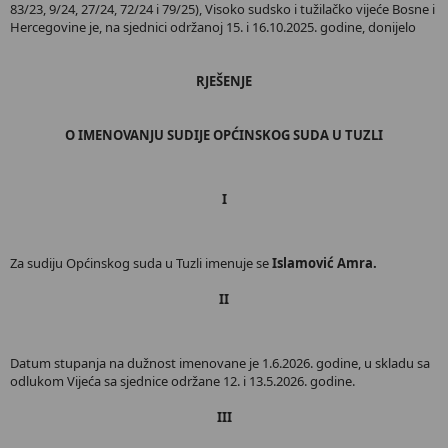
83/23, 9/24, 27/24, 72/24 i 79/25), Visoko sudsko i tužilačko vijeće Bosne i
Hercegovine je, na sjednici održanoj 15. i 16.10.2025. godine, donijelo
RJEŠENЈЕ
O IMENOVANJU SUDIJE OPĆINSKOG SUDA U TUZLI
I
Za sudiju Općinskog suda u Tuzli imenuje se
Islamović Amra.
II
Datum stupanja na dužnost imenovane je 1.6.2026. godine, u skladu sa
odlukom Vijeća sa sjednice održane 12. i 13.5.2026. godine.
III