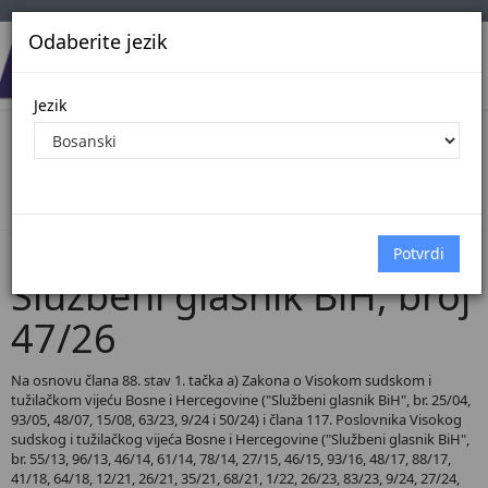
Odaberite jezik
Jezik
Pregled Dokumenata| Broj 47/26
Početna
Dokumenti
Službeni glasnik BiH
Dokumenti pregled
Službeni glasnik BiH, broj
47/26
Na osnovu člana 88. stav 1. tačka a) Zakona o Visokom sudskom i
tužilačkom vijeću Bosne i Hercegovine ("Službeni glasnik BiH", br. 25/04,
93/05, 48/07, 15/08, 63/23, 9/24 i 50/24) i člana 117. Poslovnika Visokog
sudskog i tužilačkog vijeća Bosne i Hercegovine ("Službeni glasnik BiH",
br. 55/13, 96/13, 46/14, 61/14, 78/14, 27/15, 46/15, 93/16, 48/17, 88/17,
41/18, 64/18, 12/21, 26/21, 35/21, 68/21, 1/22, 26/23, 83/23, 9/24, 27/24,