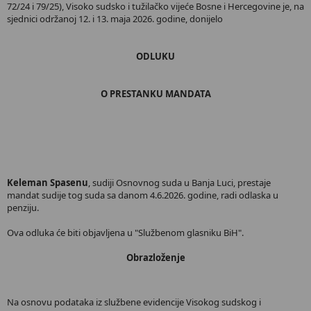
72/24 i 79/25), Visoko sudsko i tužilačko vijeće Bosne i Hercegovine je, na
sjednici održanoj 12. i 13. maja 2026. godine, donijelo
ODLUKU
O PRESTANKU MANDATA
Keleman Spasenu
, sudiji Osnovnog suda u Banja Luci, prestaje
mandat sudije tog suda sa danom 4.6.2026. godine, radi odlaska u
penziju.
Ova odluka će biti objavljena u "Službenom glasniku BiH".
Obrazloženje
Na osnovu podataka iz službene evidencije Visokog sudskog i