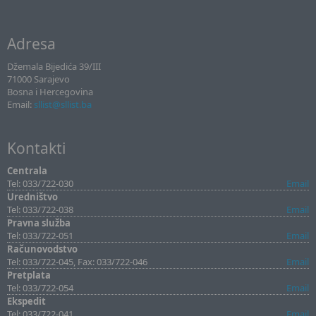
Adresa
Džemala Bijedića 39/III
71000 Sarajevo
Bosna i Hercegovina
Email:
sllist@sllist.ba
Kontakti
Centrala
Tel: 033/722-030
Email
Uredništvo
Tel: 033/722-038
Email
Pravna služba
Tel: 033/722-051
Email
Računovodstvo
Tel: 033/722-045, Fax: 033/722-046
Email
Pretplata
Tel: 033/722-054
Email
Ekspedit
Tel: 033/722-041
Email