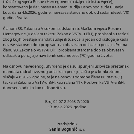
tužilačkog vijeća Bosne i Hercegovine (u daljem tekstu: Vijeće),
konstatovano je da Spasen Keleman, sudija Osnovnog suda u Banja
Luci, dana 4.6.2026. godine, navršava starosnu dob od sedamdeset (70)
godina života.
Članom 88. Zakona o Visokom sudskom i tužilačkom vijeću Bosne i
Hercegovine (u daljem tekstu: Zakon o VSTV-u BiH), propisani su razlozi
zbog kojih prestaje mandat sudije ili tužioca, a jedan od razloga je kada
navrše starosnu dob propisanu za obavezan odlazak u penziju. Prema
članu 90. Zakona o VSTV-u BiH, propisana starosna dob za obavezan
odlazak u penziju je navršenih sedamdeset (70) godina života.
Na osnovu navedenog, utvrđeno je da su ispunjeni uslovi za prestanak
mandata radi obaveznog odlaska u penziju, a što je u konkretnom
slučaju 4.6.2026. godine, te je na osnovu odredbe člana 88. stava (1)
tačka a) Zakona o VSTV-u BiH, kao i člana 117. Poslovnika VSTV-a BiH,
donesena odluka kao u dispozitivu.
Broj 04-07-2-2053-7/2026
13. maja 2026. godine
Predsjednik
Sanin Bogunić
, s. r.