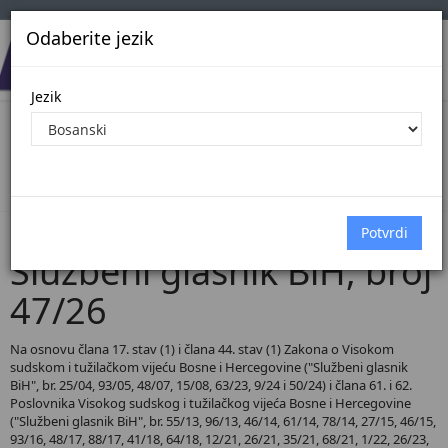
Odaberite jezik
Jezik
Pregled Dokumenata| Broj 47/26
Početna
Dokumenti
Službeni glasnik BiH
Dokumenti pregled
Službeni glasnik BiH, broj
47/26
Na osnovu člana 17. stav (1) i člana 44. stav (1) Zakona o Visokom
sudskom i tužilačkom vijeću Bosne i Hercegovine ("Službeni glasnik
BiH", br. 25/04, 93/05, 48/07, 15/08, 63/23, 9/24 i 50/24) i člana 61. i 62.
Poslovnika Visokog sudskog i tužilačkog vijeća Bosne i Hercegovine
("Službeni glasnik BiH", br. 55/13, 96/13, 46/14, 61/14, 78/14, 27/15, 46/15,
93/16, 48/17, 88/17, 41/18, 64/18, 12/21, 26/21, 35/21, 68/21, 1/22, 26/23,