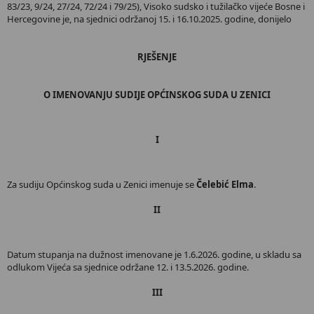
83/23, 9/24, 27/24, 72/24 i 79/25), Visoko sudsko i tužilačko vijeće Bosne i
Hercegovine je, na sjednici održanoj 15. i 16.10.2025. godine, donijelo
RJEŠENJE
O IMENOVANJU SUDIJE OPĆINSKOG SUDA U ZENICI
I
Za sudiju Općinskog suda u Zenici imenuje se
Čelebić Elma
.
II
Datum stupanja na dužnost imenovane je 1.6.2026. godine, u skladu sa
odlukom Vijeća sa sjednice održane 12. i 13.5.2026. godine.
III