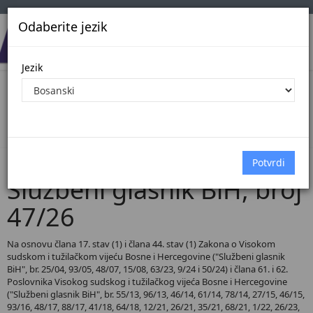
Odaberite jezik
Jezik
Pregled Dokumenata| Broj 47/26
Početna
Dokumenti
Službeni glasnik BiH
Dokumenti pregled
Službeni glasnik BiH, broj
47/26
Na osnovu člana 17. stav (1) i člana 44. stav (1) Zakona o Visokom
sudskom i tužilačkom vijeću Bosne i Hercegovine ("Službeni glasnik
BiH", br. 25/04, 93/05, 48/07, 15/08, 63/23, 9/24 i 50/24) i člana 61. i 62.
Poslovnika Visokog sudskog i tužilačkog vijeća Bosne i Hercegovine
("Službeni glasnik BiH", br. 55/13, 96/13, 46/14, 61/14, 78/14, 27/15, 46/15,
93/16, 48/17, 88/17, 41/18, 64/18, 12/21, 26/21, 35/21, 68/21, 1/22, 26/23,