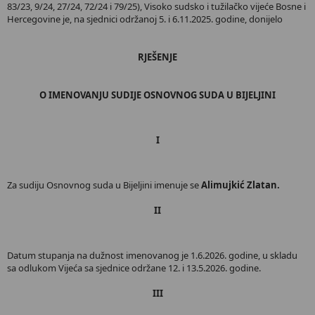
83/23, 9/24, 27/24, 72/24 i 79/25), Visoko sudsko i tužilačko vijeće Bosne i
Hercegovine je, na sjednici održanoj 5. i 6.11.2025. godine, donijelo
RJEŠENJE
O IMENOVANJU SUDIJE OSNOVNOG SUDA U BIJELJINI
I
Za sudiju Osnovnog suda u Bijeljini imenuje se
Alimujkić Zlatan.
II
Datum stupanja na dužnost imenovanog je 1.6.2026. godine, u skladu
sa odlukom Vijeća sa sjednice održane 12. i 13.5.2026. godine.
III