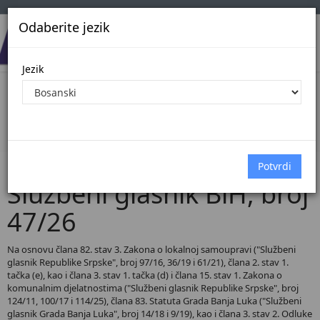
Odaberite jezik
Jezik
Pregled Dokumenata| Broj 47/26
Početna
Dokumenti
Službeni glasnik BiH
Dokumenti pregled
Službeni glasnik BiH, broj
47/26
Na osnovu člana 82. stav 3. Zakona o lokalnoj samoupravi ("Službeni
glasnik Republike Srpske", broj 97/16, 36/19 i 61/21), člana 2. stav 1.
tačka (e), kao i člana 3. stav 1. tačka (d) i člana 15. stav 1. Zakona o
komunalnim djelatnostima ("Službeni glasnik Republike Srpske", broj
124/11, 100/17 i 114/25), člana 83. Statuta Grada Banja Luka ("Službeni
glasnik Grada Banja Luka", broj 14/18 i 9/19), kao i člana 3. stav 2. Odluke