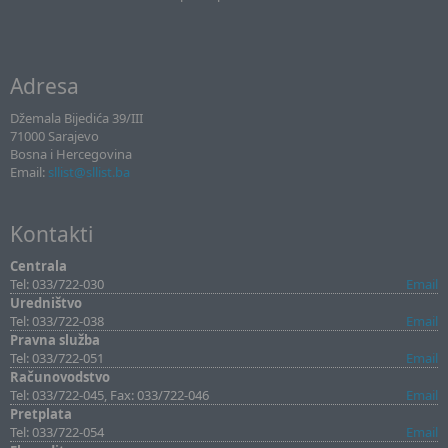
Adresa
Džemala Bijedića 39/III
71000 Sarajevo
Bosna i Hercegovina
Email:
sllist@sllist.ba
Kontakti
Centrala
Tel: 033/722-030
Email
Uredništvo
Tel: 033/722-038
Email
Pravna služba
Tel: 033/722-051
Email
Računovodstvo
Tel: 033/722-045, Fax: 033/722-046
Email
Pretplata
Tel: 033/722-054
Email