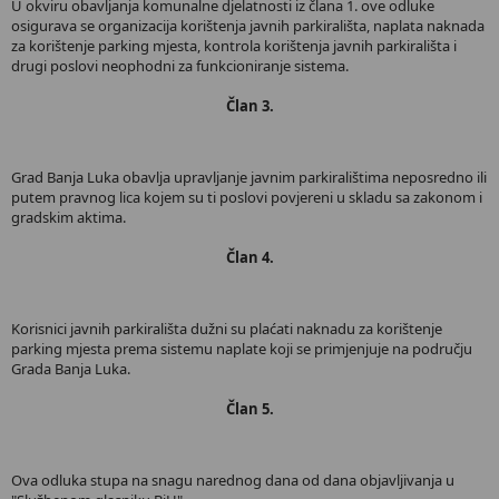
U okviru obavljanja komunalne djelatnosti iz člana 1. ove odluke
osigurava se organizacija korištenja javnih parkirališta, naplata naknada
za korištenje parking mjesta, kontrola korištenja javnih parkirališta i
drugi poslovi neophodni za funkcioniranje sistema.
Član 3.
Grad Banja Luka obavlja upravljanje javnim parkiralištima neposredno ili
putem pravnog lica kojem su ti poslovi povjereni u skladu sa zakonom i
gradskim aktima.
Član 4.
Korisnici javnih parkirališta dužni su plaćati naknadu za korištenje
parking mjesta prema sistemu naplate koji se primjenjuje na području
Grada Banja Luka.
Član 5.
Ova odluka stupa na snagu narednog dana od dana objavljivanja u