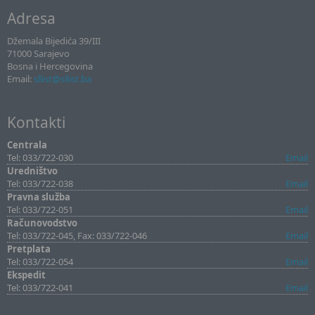
Adresa
Džemala Bijedića 39/III
71000 Sarajevo
Bosna i Hercegovina
Email:
sllist@sllist.ba
Kontakti
Centrala
Tel: 033/722-030
Email
Uredništvo
Tel: 033/722-038
Email
Pravna služba
Tel: 033/722-051
Email
Računovodstvo
Tel: 033/722-045, Fax: 033/722-046
Email
Pretplata
Tel: 033/722-054
Email
Ekspedit
Tel: 033/722-041
Email