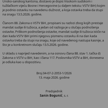
Unsko-sanskog kantona, dostavio je dopis Visokom sudskom i
tužilačkom vijeću Bosne i Hercegovine (u daljem tekstu: VSTV BiH) kojim
je podnio ostavku na navedenu dužnost, a koja ostavka treba da stupi
na snagu 13.5.2026. godine.
Članom 88. Zakona o VSTV BiH, propisani su razlozi zbog kojih prestaje
mandat sudije ili tužioca, a jedan od razloga je u slučaju podnošenja
ostavke. Prilikom podnošenja ostavke, mandat sudije ili tužioca ističe na
dan kada VSTV BiH primi njegovu pismenu ostavku ili na dan kada
ostavka treba da stupi na snagu, koje od navedenog nastupa kasnije, a
što je u konkretnom slučaju 13.5.2026. godine.
U skladu s naprijed navedenim, a na osnovu člana 88. stav 1. tačka d)
Zakona o VSTV-u BiH, kao i člana 117. Poslovnika VSTV-a BiH, donesena
je odluka kao u dispozitivu.
Broj 04-07-2-2053-1/2026
13. maja 2026. godine
Predsjednik
Sanin Bogunić
, s. r.