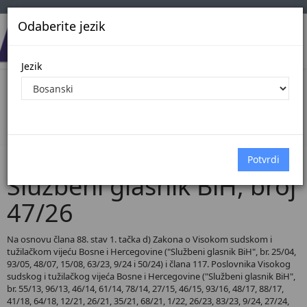
Odaberite jezik
Jezik
Pregled Dokumenata| Broj 47/26
Početna
Dokumenti
Službeni glasnik BiH
Dokumenti pregled
Službeni glasnik BiH, broj
47/26
Na osnovu člana 88. stav 1. tačka d) Zakona o Visokom sudskom i
tužilačkom vijeću Bosne i Hercegovine ("Službeni glasnik BiH", br. 25/04,
93/05, 48/07, 15/08, 63/23, 9/24 i 50/24) i člana 117. Poslovnika Visokog
sudskog i tužilačkog vijeća Bosne i Hercegovine ("Službeni glasnik BiH",
br. 55/13, 96/13, 46/14, 61/14, 78/14, 27/15, 46/15, 93/16, 48/17, 88/17,
41/18, 64/18, 12/21, 26/21, 35/21, 68/21, 1/22, 26/23, 83/23, 9/24, 27/24,