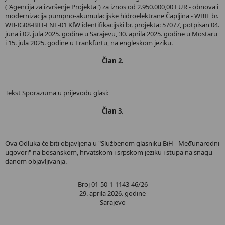
("Agencija za izvršenje Projekta") za iznos od 2.950.000,00 EUR - obnova i
modernizacija pumpno-akumulacijske hidroelektrane Čapljina - WBIF br.
WB-IG08-BIH-ENE-01 KfW identifikacijski br. projekta: 57077, potpisan 04.
juna i 02. jula 2025. godine u Sarajevu, 30. aprila 2025. godine u Mostaru
i 15. jula 2025. godine u Frankfurtu, na engleskom jeziku.
Član 2.
Tekst Sporazuma u prijevodu glasi:
Član 3.
Ova Odluka će biti objavljena u "Službenom glasniku BiH - Međunarodni
ugovori" na bosanskom, hrvatskom i srpskom jeziku i stupa na snagu
danom objavljivanja.
Broj 01-50-1-1143-46/26
29. aprila 2026. godine
Sarajevo