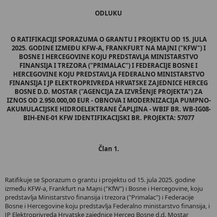
ODLUKU
O RATIFIKACIJI SPORAZUMA O GRANTU I PROJEKTU OD 15. JULA
2025. GODINE IZMEĐU KFW-A, FRANKFURT NA MAJNI ("KFW") I
BOSNE I HERCEGOVINE KOJU PREDSTAVLJA MINISTARSTVO
FINANSIJA I TREZORA ("PRIMALAC") I FEDERACIJE BOSNE I
HERCEGOVINE KOJU PREDSTAVLJA FEDERALNO MINISTARSTVO
FINANSIJA I JP ELEKTROPRIVREDA HRVATSKE ZAJEDNICE HERCEG
BOSNE D.D. MOSTAR ("AGENCIJA ZA IZVRŠENJE PROJEKTA") ZA
IZNOS OD 2.950.000,00 EUR - OBNOVA I MODERNIZACIJA PUMPNO-
AKUMULACIJSKE HIDROELEKTRANE ČAPLJINA - WBIF BR. WB-IG08-
BIH-ENE-01 KFW IDENTIFIKACIJSKI BR. PROJEKTA: 57077
Član 1.
Ratifikuje se Sporazum o grantu i projektu od 15. jula 2025. godine
između KFW-a, Frankfurt na Majni ("KfW") i Bosne i Hercegovine, koju
predstavlja Ministarstvo finansija i trezora ("Primalac") i Federacije
Bosne i Hercegovine koju predstavlja Federalno ministarstvo finansija, i
JP Elektroprivreda Hrvatske zajednice Herceg Bosne d.d. Mostar