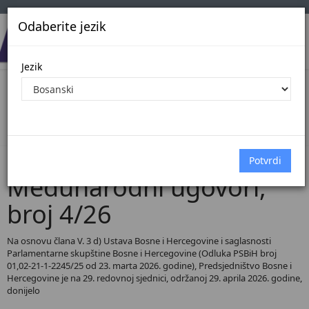
Odaberite jezik
Jezik
Pregled Dokumenata| Broj 4/26
Početna
Dokumenti
Međunarodni ugovori
Dokumenti pregled
Međunarodni ugovori,
broj 4/26
Na osnovu člana V. 3 d) Ustava Bosne i Hercegovine i saglasnosti
Parlamentarne skupštine Bosne i Hercegovine (Odluka PSBiH broj
01,02-21-1-2245/25 od 23. marta 2026. godine), Predsjedništvo Bosne i
Hercegovine je na 29. redovnoj sjednici, održanoj 29. aprila 2026. godine,
donijelo