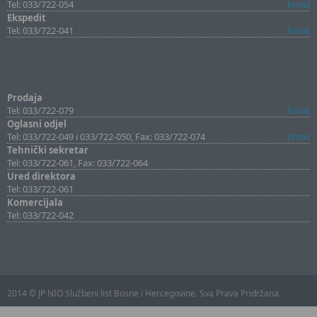
Tel: 033/722-054
Email
Ekspedit
Tel: 033/722-041
Email
Prodaja
Tel: 033/722-079
Email
Oglasni odjel
Tel: 033/722-049 i 033/722-050, Fax: 033/722-074
Email
Tehnički sekretar
Tel: 033/722-061, Fax: 033/722-064
Ured direktora
Tel: 033/722-061
Komercijala
Tel: 033/722-042
2014 © JP NIO Službeni list Bosne i Hercegovine. Sva Prava Pridržana.