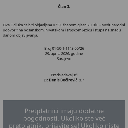
Član 3.
Ova Odluka će biti objavljena u "Službenom glasniku BiH - Međunarodni
ugovori" na bosanskom, hrvatskom i srpskom jeziku i stupa na snagu
danom objavljivanja.
Broj 01-50-1-1143-50/26
29. aprila 2026. godine
Sarajevo
Predsjedavajući
Dr.
Denis Bećirović
, s. r.
Pretplatnici imaju dodatne
pogodnosti. Ukoliko ste već
pretplatnik, prijavite se! Ukoliko niste