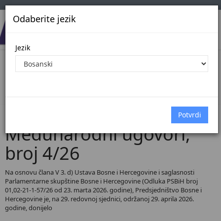
Odaberite jezik
Jezik
Pregled Dokumenata| Broj 4/26
Početna
Dokumenti
Međunarodni ugovori
Dokumenti pregled
Međunarodni ugovori,
broj 4/26
Na osnovu člana V 3. d) Ustava Bosne i Hercegovine i saglasnosti
Parlamentarne skupštine Bosne i Hercegovine (Odluka PSBiH broj
01,02-21-1-57/26 od 23. marta 2026. godine), Predsjedništvo Bosne i
Hercegovine je, na 29. redovnoj sjednici, održanoj 29. aprila 2026.
godine, donijelo