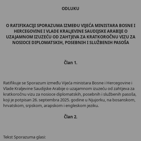
ODLUKU
O RATIFIKACIJI SPORAZUMA IZMEĐU VIJEĆA MINISTARA BOSNE I
HERCEGOVINE I VLADE KRALJEVINE SAUDIJSKE ARABIJE O
UZAJAMNOM IZUZEĆU OD ZAHTJEVA ZA KRATKOROČNU VIZU ZA
NOSIOCE DIPLOMATSKIH, POSEBNIH I SLUŽBENIH PASOŠA
Član 1.
Ratifikuje se Sporazum između Vijeća ministara Bosne i Hercegovine i
Vlade Kraljevine Saudijske Arabije o uzajamnom izuzeću od zahtjeva za
kratkoročnu vizu za nosioce diplomatskih, posebnih i službenih pasoša,
koji je potpisan 26. septembra 2025. godine u Njujorku, na bosanskom,
hrvatskom, srpskom, arapskom i engleskom jeziku.
Član 2.
Tekst Sporazuma glasi: