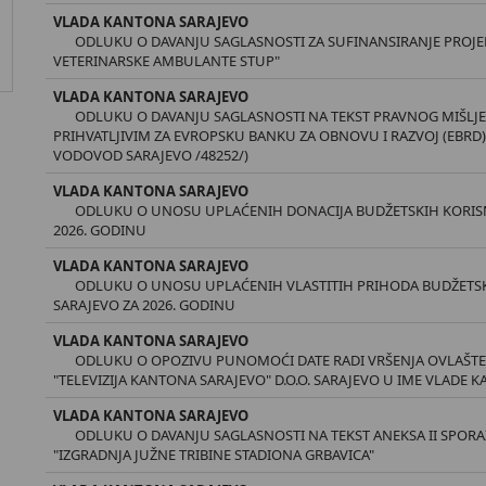
VLADA KANTONA SARAJEVO
ODLUKU O DAVANJU SAGLASNOSTI ZA SUFINANSIRANJE PROJE
VETERINARSKE AMBULANTE STUP"
VLADA KANTONA SARAJEVO
ODLUKU O DAVANJU SAGLASNOSTI NA TEKST PRAVNOG MIŠLJEN
PRIHVATLJIVIM ZA EVROPSKU BANKU ZA OBNOVU I RAZVOJ (EBRD)
VODOVOD SARAJEVO /48252/)
VLADA KANTONA SARAJEVO
ODLUKU O UNOSU UPLAĆENIH DONACIJA BUDŽETSKIH KORISN
2026. GODINU
VLADA KANTONA SARAJEVO
ODLUKU O UNOSU UPLAĆENIH VLASTITIH PRIHODA BUDŽETS
SARAJEVO ZA 2026. GODINU
VLADA KANTONA SARAJEVO
ODLUKU O OPOZIVU PUNOMOĆI DATE RADI VRŠENJA OVLAŠTE
"TELEVIZIJA KANTONA SARAJEVO" D.O.O. SARAJEVO U IME VLADE 
VLADA KANTONA SARAJEVO
ODLUKU O DAVANJU SAGLASNOSTI NA TEKST ANEKSA II SPOR
"IZGRADNJA JUŽNE TRIBINE STADIONA GRBAVICA"