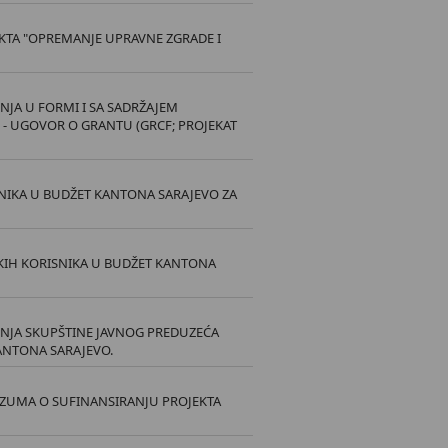
KTA "OPREMANJE UPRAVNE ZGRADE I
JA U FORMI I SA SADRŽAJEM
 - UGOVOR O GRANTU (GRCF; PROJEKAT
IKA U BUDŽET KANTONA SARAJEVO ZA
KIH KORISNIKA U BUDŽET KANTONA
NJA SKUPŠTINE JAVNOG PREDUZEĆA
KANTONA SARAJEVO.
AZUMA O SUFINANSIRANJU PROJEKTA