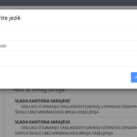
te jezik
k
Službena glasila
Oglašavanje
Pretraga
Vijes
Početna
Dokumenti
Službene novine Kantona Sarajevo broj 2
Akti iz ovog broja:
VLADA KANTONA SARAJEVO
ODLUKU O DAVANJU SAGLASNOSTI JAVNOJ USTANOVI OSNOVNA
ŠKOLE I BEZ MINIMALNOG BROJA ODJELJENJA
VLADA KANTONA SARAJEVO
ODLUKU O DAVANJU SAGLASNOSTI JAVNOJ USTANOVI OSNOVNA 
STATUS ŠKOLE I BEZ MINIMALNOG BROJA ODJELJENJA