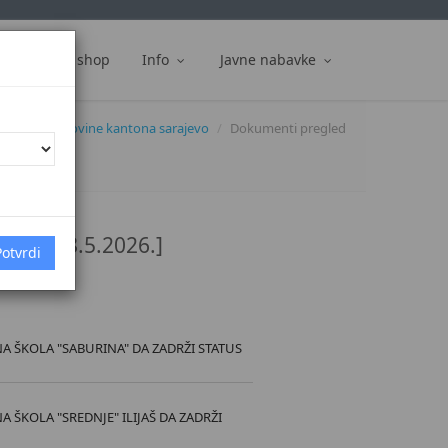
ti
Web shop
Info
Javne nabavke
službene novine kantona sarajevo
Dokumenti pregled
1/26 [28.5.2026.]
 ŠKOLA "SABURINA" DA ZADRŽI STATUS
ŠKOLA "SREDNJE" ILIJAŠ DA ZADRŽI