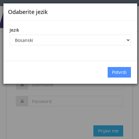
Odaberite jezik
Jezik
Login
Naslovna stranica
Prijava
Zaboravljena šifra?
Prijavi me