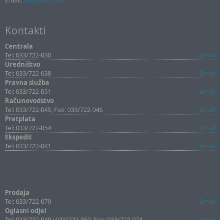
Email:
sllist@sllist.ba
Kontakti
Centrala
Tel: 033/722-030
Email
Uredništvo
Tel: 033/722-038
Email
Pravna služba
Tel: 033/722-051
Email
Računovodstvo
Tel: 033/722-045, Fax: 033/722-046
Email
Pretplata
Tel: 033/722-054
Email
Ekspedit
Tel: 033/722-041
Email
Prodaja
Tel: 033/722-079
Email
Oglasni odjel
Tel: 033/722-049 i 033/722-050, Fax: 033/722-074
Email