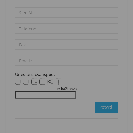
Unesite slova ispod:
* * ***** ***** * * *******
* * * * * * * ** *
* * * * * * ** *
* * * * * ** *
* * * *** * * * ** *
* * * * * * * * * ** *
***** ***** ***** ***** * * *
Prikaži novo
Potvrdi