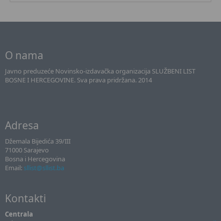
O nama
Javno preduzeće Novinsko-izdavačka organizacija SLUŽBENI LIST
BOSNE I HERCEGOVINE. Sva prava pridržana. 2014
Adresa
Džemala Bijedića 39/III
71000 Sarajevo
Bosna i Hercegovina
Email:
sllist@sllist.ba
Kontakti
Centrala