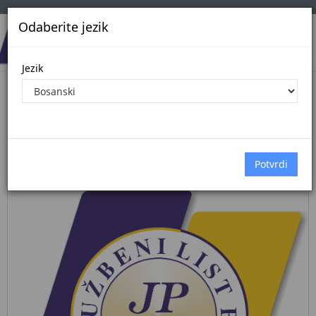
Odaberite jezik
Jezik
Pregled Dokumenata| Broj 40/26
29.5.2026.
Početna
Dokumenti
službene novine federacije bih
Dokumenti pregled