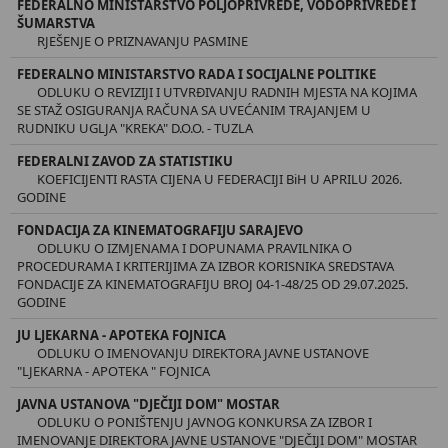
FEDERALNO MINISTARSTVO POLJOPRIVREDE, VODOPRIVREDE I
ŠUMARSTVA
RJEŠENJE O PRIZNAVANJU PASMINE
FEDERALNO MINISTARSTVO RADA I SOCIJALNE POLITIKE
ODLUKU O REVIZIJI I UTVRĐIVANJU RADNIH MJESTA NA KOJIMA
SE STAŽ OSIGURANJA RAČUNA SA UVEĆANIM TRAJANJEM U
RUDNIKU UGLJA "KREKA" D.O.O. - TUZLA
FEDERALNI ZAVOD ZA STATISTIKU
KOEFICIJENTI RASTA CIJENA U FEDERACIJI BiH U APRILU 2026.
GODINE
FONDACIJA ZA KINEMATOGRAFIJU SARAJEVO
ODLUKU O IZMJENAMA I DOPUNAMA PRAVILNIKA O
PROCEDURAMA I KRITERIJIMA ZA IZBOR KORISNIKA SREDSTAVA
FONDACIJE ZA KINEMATOGRAFIJU BROJ 04-1-48/25 OD 29.07.2025.
GODINE
JU LJEKARNA - APOTEKA FOJNICA
ODLUKU O IMENOVANJU DIREKTORA JAVNE USTANOVE
"LJEKARNA - APOTEKA " FOJNICA
JAVNA USTANOVA "DJEČIJI DOM" MOSTAR
ODLUKU O PONIŠTENJU JAVNOG KONKURSA ZA IZBOR I
IMENOVANJE DIREKTORA JAVNE USTANOVE "DJEČIJI DOM" MOSTAR