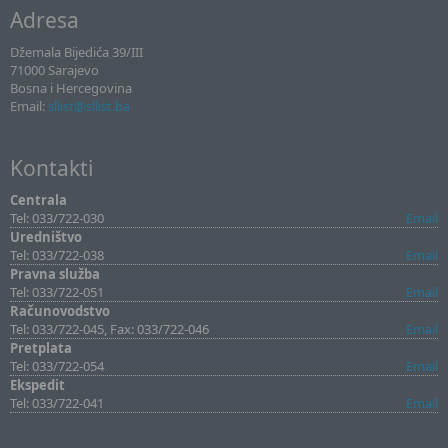
Adresa
Džemala Bijedića 39/III
71000 Sarajevo
Bosna i Hercegovina
Email:
sllist@sllist.ba
Kontakti
Centrala
Tel: 033/722-030
Email
Uredništvo
Tel: 033/722-038
Email
Pravna služba
Tel: 033/722-051
Email
Računovodstvo
Tel: 033/722-045, Fax: 033/722-046
Email
Pretplata
Tel: 033/722-054
Email
Ekspedit
Tel: 033/722-041
Email