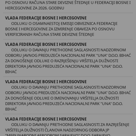
PO OSNOVU RAČUNA STARE DEVIZNE ŠTEDNJE U FEDERACIJI BOSNE I
HERCEGOVINE ZA 2026. GODINU
VLADA FEDERACIJE BOSNE I HERCEGOVINE
ODLUKU O OSAMNAESTOJ EMISIJI OBVEZNICA FEDERACIJE
BOSNE I HERCEGOVINE ZA IZMIRENJE OBAVEZA PO OSNOVU
VERIFICIRANIH RAČUNA STARE DEVIZNE ŠTEDNJE
VLADA FEDERACIJE BOSNE I HERCEGOVINE
ODLUKU O DAVANJU PRETHODNE SAGLASNOSTI NADZORNOM
ODBORU JAVNOG PREDUZEĆA NACIONALNI PARK "UNA" D.O.O. BIHAĆ
ZA DONOŠENJE ODLUKE O RAZRJEŠENJU VRŠITELJA DUŽNOSTI
DIREKTORA JAVNOG PREDUZEĆA NACIONALNI PARK "UNA" D.O.O.
BIHAĆ
VLADA FEDERACIJE BOSNE I HERCEGOVINE
ODLUKU O DAVANJU PRETHODNE SAGLASNOSTI NADZORNOM
ODBORU JAVNOG PREDUZEĆA NACIONALNI PARK "UNA" D.O.O. BIHAĆ
ZA DONOŠENJE ODLUKE O IMENOVANJU VRŠITELJA DUŽNOSTI
DIREKTORA JAVNOG PREDUZEĆA NACIONALNI PARK "UNA" D.O.O.
BIHAĆ
VLADA FEDERACIJE BOSNE I HERCEGOVINE
ODLUKU O DAVANJU PRETHODNE SAGLASNOSTI ZA RAZRJEŠENJE
VRŠITELJA DUŽNOSTI ČLANOVA NADZORNOG ODBORA JP
"MEĐUNARODNI AERODROM SARAJEVO" D.O.O. SARAJEVO