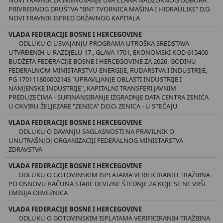
PRIVREDNOG DRUŠTVA "BNT TVORNICA MAŠINA I HIDRAULIKE" D.D.
NOVI TRAVNIK ISPRED DRŽAVNOG KAPITALA
VLADA FEDERACIJE BOSNE I HERCEGOVINE
ODLUKU O USVAJANJU PROGRAMA UTROŠKA SREDSTAVA
UTVRĐENIH U RAZDJELU 17., GLAVA 1701, EKONOMSKI KOD 615400
BUDŽETA FEDERACIJE BOSNE I HERCEGOVINE ZA 2026. GODINU
FEDERALNOM MINISTARSTVU ENERGIJE, RUDARSTVA I INDUSTRIJE,
PG 170111806002143 "UPRAVLJANJE OBLASTI INDUSTRIJE I
NAMJENSKE INDUSTRIJE", KAPITALNI TRANSFERI JAVNIM
PREDUZEĆIMA - SUFINANSIRANJE IZGRADNJE DATA CENTRA ZENICA
U OKVIRU ŽELJEZARE "ZENICA" D.O.O. ZENICA - U STEČAJU
VLADA FEDERACIJE BOSNE I HERCEGOVINE
ODLUKU O DAVANJU SAGLASNOSTI NA PRAVILNIK O
UNUTRAŠNJOJ ORGANIZACIJI FEDERALNOG MINISTARSTVA
ZDRAVSTVA
VLADA FEDERACIJE BOSNE I HERCEGOVINE
ODLUKU O GOTOVINSKIM ISPLATAMA VERIFICIRANIH TRAŽBINA
PO OSNOVU RAČUNA STARE DEVIZNE ŠTEDNJE ZA KOJE SE NE VRŠI
EMISIJA OBVEZNICA
VLADA FEDERACIJE BOSNE I HERCEGOVINE
ODLUKU O GOTOVINSKIM ISPLATAMA VERIFICIRANIH TRAŽBINA