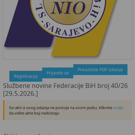
Preuzmite PDF izdanje
"Službeni glasnik BiH", broj 40/26 29.5.2026.
Prijavite se
Registracija
Ovdje možete preuzeti dokument, kao i obaviti kratki uvid u
Službene novine Federacije BiH broj 40/26
sadržaj dokumenta.
[29.5.2026.]
Svi akti iz ovog izdanja ne postoje na ovom jeziku. Kliknite
ovdje
da vidite akte koji nedostaju