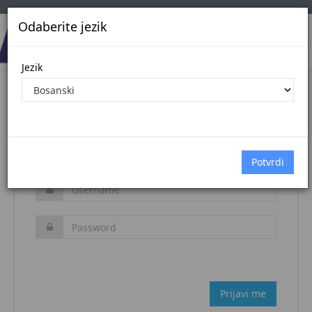
Odaberite jezik
Jezik
Login
Naslovna stranica
Prijava
Zaboravljena šifra?
Prijavi me