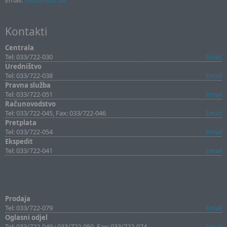
Email:
sllist@sllist.ba
Kontakti
Centrala
Tel: 033/722-030
Email
Uredništvo
Tel: 033/722-038
Email
Pravna služba
Tel: 033/722-051
Email
Računovodstvo
Tel: 033/722-045, Fax: 033/722-046
Email
Pretplata
Tel: 033/722-054
Email
Ekspedit
Tel: 033/722-041
Email
Prodaja
Tel: 033/722-079
Email
Oglasni odjel
Tel: 033/722-049 i 033/722-050, Fax: 033/722-074
Email