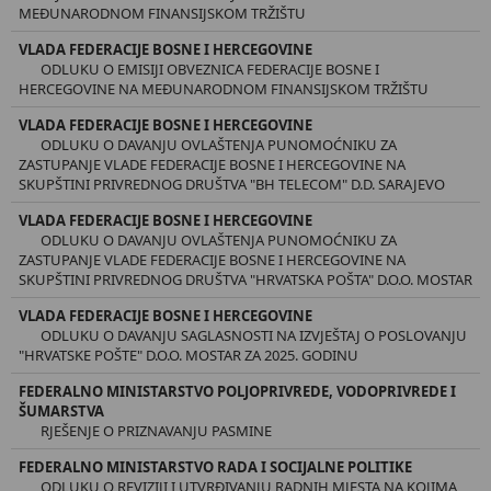
MEĐUNARODNOM FINANSIJSKOM TRŽIŠTU
VLADA FEDERACIJE BOSNE I HERCEGOVINE
ODLUKU O EMISIJI OBVEZNICA FEDERACIJE BOSNE I
HERCEGOVINE NA MEĐUNARODNOM FINANSIJSKOM TRŽIŠTU
VLADA FEDERACIJE BOSNE I HERCEGOVINE
ODLUKU O DAVANJU OVLAŠTENJA PUNOMOĆNIKU ZA
ZASTUPANJE VLADE FEDERACIJE BOSNE I HERCEGOVINE NA
SKUPŠTINI PRIVREDNOG DRUŠTVA "BH TELECOM" D.D. SARAJEVO
VLADA FEDERACIJE BOSNE I HERCEGOVINE
ODLUKU O DAVANJU OVLAŠTENJA PUNOMOĆNIKU ZA
ZASTUPANJE VLADE FEDERACIJE BOSNE I HERCEGOVINE NA
SKUPŠTINI PRIVREDNOG DRUŠTVA "HRVATSKA POŠTA" D.O.O. MOSTAR
VLADA FEDERACIJE BOSNE I HERCEGOVINE
ODLUKU O DAVANJU SAGLASNOSTI NA IZVJEŠTAJ O POSLOVANJU
"HRVATSKE POŠTE" D.O.O. MOSTAR ZA 2025. GODINU
FEDERALNO MINISTARSTVO POLJOPRIVREDE, VODOPRIVREDE I
ŠUMARSTVA
RJEŠENJE O PRIZNAVANJU PASMINE
FEDERALNO MINISTARSTVO RADA I SOCIJALNE POLITIKE
ODLUKU O REVIZIJI I UTVRĐIVANJU RADNIH MJESTA NA KOJIMA