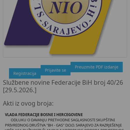
Preuzmite PDF izdanje
"Službeni glasnik BiH", broj 40/26 29.5.2026.
Prijavite se
Registracija
Ovdje možete preuzeti dokument, kao i obaviti kratki uvid u
Službene novine Federacije BiH broj 40/26
sadržaj dokumenta.
[29.5.2026.]
Akti iz ovog broja:
VLADA FEDERACIJE BOSNE I HERCEGOVINE
ODLUKU O DAVANJU PRETHODNE SAGLASNOSTI SKUPŠTINI
PRIVREDNOG DRUŠTVA "BH - GAS" D.O.O. SARAJEVO ZA RAZRJEŠENJE