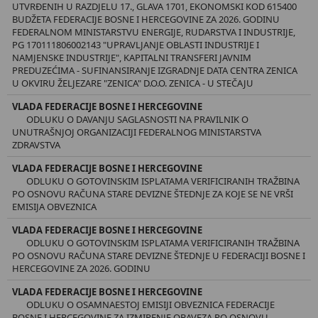
UTVRĐENIH U RAZDJELU 17., GLAVA 1701, EKONOMSKI KOD 615400
BUDŽETA FEDERACIJE BOSNE I HERCEGOVINE ZA 2026. GODINU
FEDERALNOM MINISTARSTVU ENERGIJE, RUDARSTVA I INDUSTRIJE,
PG 170111806002143 "UPRAVLJANJE OBLASTI INDUSTRIJE I
NAMJENSKE INDUSTRIJE", KAPITALNI TRANSFERI JAVNIM
PREDUZEĆIMA - SUFINANSIRANJE IZGRADNJE DATA CENTRA ZENICA
U OKVIRU ŽELJEZARE "ZENICA" D.O.O. ZENICA - U STEČAJU
VLADA FEDERACIJE BOSNE I HERCEGOVINE
ODLUKU O DAVANJU SAGLASNOSTI NA PRAVILNIK O
UNUTRAŠNJOJ ORGANIZACIJI FEDERALNOG MINISTARSTVA
ZDRAVSTVA
VLADA FEDERACIJE BOSNE I HERCEGOVINE
ODLUKU O GOTOVINSKIM ISPLATAMA VERIFICIRANIH TRAŽBINA
PO OSNOVU RAČUNA STARE DEVIZNE ŠTEDNJE ZA KOJE SE NE VRŠI
EMISIJA OBVEZNICA
VLADA FEDERACIJE BOSNE I HERCEGOVINE
ODLUKU O GOTOVINSKIM ISPLATAMA VERIFICIRANIH TRAŽBINA
PO OSNOVU RAČUNA STARE DEVIZNE ŠTEDNJE U FEDERACIJI BOSNE I
HERCEGOVINE ZA 2026. GODINU
VLADA FEDERACIJE BOSNE I HERCEGOVINE
ODLUKU O OSAMNAESTOJ EMISIJI OBVEZNICA FEDERACIJE
BOSNE I HERCEGOVINE ZA IZMIRENJE OBAVEZA PO OSNOVU