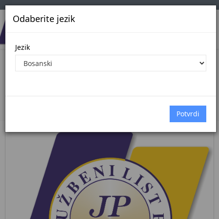
Odaberite jezik
Jezik
Pregled Dokumenata| Broj 40/26
29.5.2026.
Početna
Dokumenti
službene novine federacije bih
Dokumenti pregled