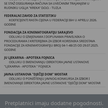
SE STAŽ OSIGURANJA RAČUNA SA UVEĆANIM TRAJANJEM U
RUDNIKU UGLJA "KREKA" D.O.O. - TUZLA
FEDERALNI ZAVOD ZA STATISTIKU
KOEFICIJENTI RASTA CIJENA U FEDERACIJI BiH U APRILU 2026.
GODINE
FONDACIJA ZA KINEMATOGRAFIJU SARAJEVO
ODLUKU O IZMJENAMA I DOPUNAMA PRAVILNIKA O
PROCEDURAMA I KRITERIJIMA ZA IZBOR KORISNIKA SREDSTAVA
FONDACIJE ZA KINEMATOGRAFIJU BROJ 04-1-48/25 OD 29.07.2025.
GODINE
JU LJEKARNA - APOTEKA FOJNICA
ODLUKU O IMENOVANJU DIREKTORA JAVNE USTANOVE
"LJEKARNA - APOTEKA " FOJNICA
JAVNA USTANOVA "DJEČIJI DOM" MOSTAR
ODLUKU O PONIŠTENJU JAVNOG KONKURSA ZA IZBOR I
IMENOVANJE DIREKTORA JAVNE USTANOVE "DJEČIJI DOM" MOSTAR
Pretplatnici imaju dodatne pogodnosti.