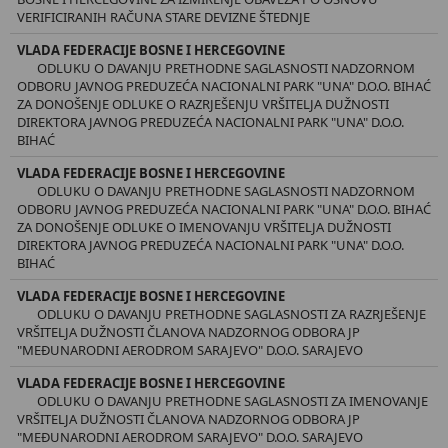
VERIFICIRANIH RAČUNA STARE DEVIZNE ŠTEDNJE
VLADA FEDERACIJE BOSNE I HERCEGOVINE
ODLUKU O DAVANJU PRETHODNE SAGLASNOSTI NADZORNOM
ODBORU JAVNOG PREDUZEĆA NACIONALNI PARK "UNA" D.O.O. BIHAĆ
ZA DONOŠENJE ODLUKE O RAZRJEŠENJU VRŠITELJA DUŽNOSTI
DIREKTORA JAVNOG PREDUZEĆA NACIONALNI PARK "UNA" D.O.O.
BIHAĆ
VLADA FEDERACIJE BOSNE I HERCEGOVINE
ODLUKU O DAVANJU PRETHODNE SAGLASNOSTI NADZORNOM
ODBORU JAVNOG PREDUZEĆA NACIONALNI PARK "UNA" D.O.O. BIHAĆ
ZA DONOŠENJE ODLUKE O IMENOVANJU VRŠITELJA DUŽNOSTI
DIREKTORA JAVNOG PREDUZEĆA NACIONALNI PARK "UNA" D.O.O.
BIHAĆ
VLADA FEDERACIJE BOSNE I HERCEGOVINE
ODLUKU O DAVANJU PRETHODNE SAGLASNOSTI ZA RAZRJEŠENJE
VRŠITELJA DUŽNOSTI ČLANOVA NADZORNOG ODBORA JP
"MEĐUNARODNI AERODROM SARAJEVO" D.O.O. SARAJEVO
VLADA FEDERACIJE BOSNE I HERCEGOVINE
ODLUKU O DAVANJU PRETHODNE SAGLASNOSTI ZA IMENOVANJE
VRŠITELJA DUŽNOSTI ČLANOVA NADZORNOG ODBORA JP
"MEĐUNARODNI AERODROM SARAJEVO" D.O.O. SARAJEVO