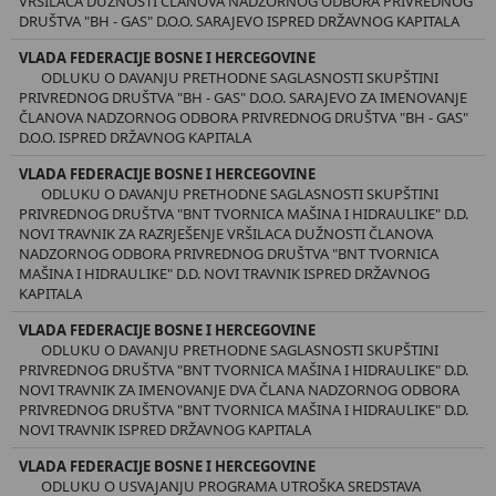
VRŠILACA DUŽNOSTI ČLANOVA NADZORNOG ODBORA PRIVREDNOG
DRUŠTVA "BH - GAS" D.O.O. SARAJEVO ISPRED DRŽAVNOG KAPITALA
VLADA FEDERACIJE BOSNE I HERCEGOVINE
ODLUKU O DAVANJU PRETHODNE SAGLASNOSTI SKUPŠTINI
PRIVREDNOG DRUŠTVA "BH - GAS" D.O.O. SARAJEVO ZA IMENOVANJE
ČLANOVA NADZORNOG ODBORA PRIVREDNOG DRUŠTVA "BH - GAS"
D.O.O. ISPRED DRŽAVNOG KAPITALA
VLADA FEDERACIJE BOSNE I HERCEGOVINE
ODLUKU O DAVANJU PRETHODNE SAGLASNOSTI SKUPŠTINI
PRIVREDNOG DRUŠTVA "BNT TVORNICA MAŠINA I HIDRAULIKE" D.D.
NOVI TRAVNIK ZA RAZRJEŠENJE VRŠILACA DUŽNOSTI ČLANOVA
NADZORNOG ODBORA PRIVREDNOG DRUŠTVA "BNT TVORNICA
MAŠINA I HIDRAULIKE" D.D. NOVI TRAVNIK ISPRED DRŽAVNOG
KAPITALA
VLADA FEDERACIJE BOSNE I HERCEGOVINE
ODLUKU O DAVANJU PRETHODNE SAGLASNOSTI SKUPŠTINI
PRIVREDNOG DRUŠTVA "BNT TVORNICA MAŠINA I HIDRAULIKE" D.D.
NOVI TRAVNIK ZA IMENOVANJE DVA ČLANA NADZORNOG ODBORA
PRIVREDNOG DRUŠTVA "BNT TVORNICA MAŠINA I HIDRAULIKE" D.D.
NOVI TRAVNIK ISPRED DRŽAVNOG KAPITALA
VLADA FEDERACIJE BOSNE I HERCEGOVINE
ODLUKU O USVAJANJU PROGRAMA UTROŠKA SREDSTAVA