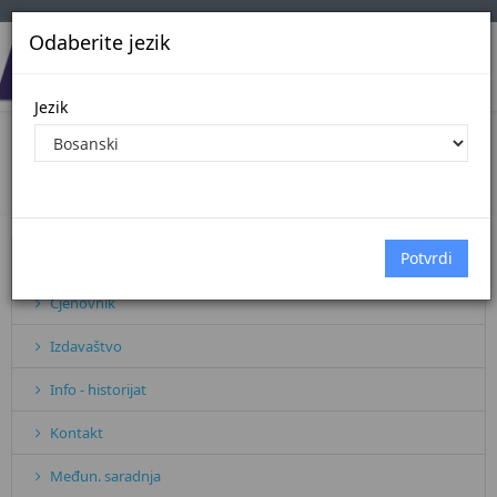
Odaberite jezik
Jezik
Direktori i urednici
Početna
Direktori i urednici
Pretplata
Cjenovnik
Izdavaštvo
Info - historijat
Kontakt
Međun. saradnja