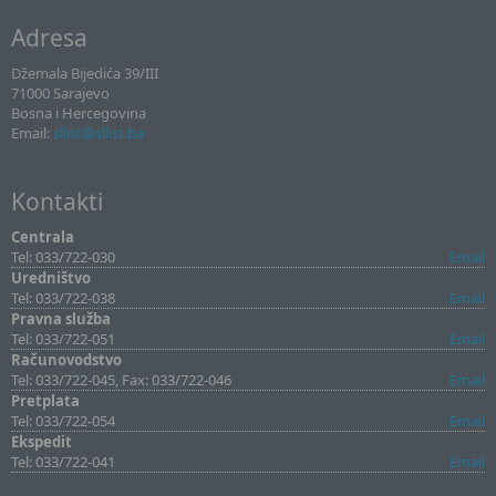
Adresa
Džemala Bijedića 39/III
71000 Sarajevo
Bosna i Hercegovina
Email:
sllist@sllist.ba
Kontakti
Centrala
Tel: 033/722-030
Email
Uredništvo
Tel: 033/722-038
Email
Pravna služba
Tel: 033/722-051
Email
Računovodstvo
Tel: 033/722-045, Fax: 033/722-046
Email
Pretplata
Tel: 033/722-054
Email
Ekspedit
Tel: 033/722-041
Email