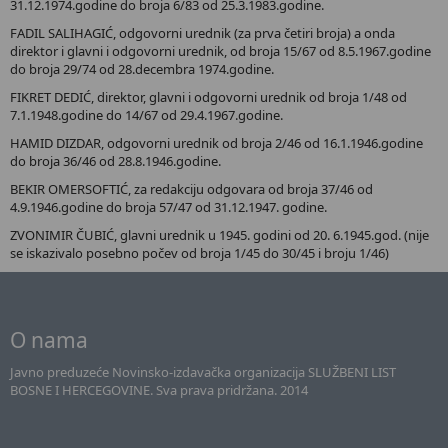
31.12.1974.godine do broja 6/83 od 25.3.1983.godine.
FADIL SALIHAGIĆ, odgovorni urednik (za prva četiri broja) a onda
direktor i glavni i odgovorni urednik, od broja 15/67 od 8.5.1967.godine
do broja 29/74 od 28.decembra 1974.godine.
FIKRET DEDIĆ, direktor, glavni i odgovorni urednik od broja 1/48 od
7.1.1948.godine do 14/67 od 29.4.1967.godine.
HAMID DIZDAR, odgovorni urednik od broja 2/46 od 16.1.1946.godine
do broja 36/46 od 28.8.1946.godine.
BEKIR OMERSOFTIĆ, za redakciju odgovara od broja 37/46 od
4.9.1946.godine do broja 57/47 od 31.12.1947. godine.
ZVONIMIR ČUBIĆ, glavni urednik u 1945. godini od 20. 6.1945.god. (nije
se iskazivalo posebno počev od broja 1/45 do 30/45 i broju 1/46)
O nama
Javno preduzeće Novinsko-izdavačka organizacija SLUŽBENI LIST
BOSNE I HERCEGOVINE. Sva prava pridržana. 2014