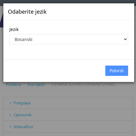
Odaberite jezik
Jezik
USTAVNI SUSTAV I USTAVNI USTROJ
PRAVOSUĐA U BOSNI I
HERCEGOVINI - 4. izmijenjeno i
dopunjeno izdanje
Početna
Sve vijesti
USTAVNI SUSTAV I USTAVNI USTRO...
Pretplata
Cjenovnik
Izdavaštvo