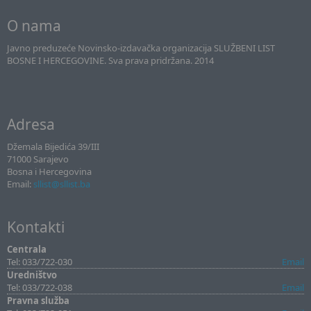
O nama
Javno preduzeće Novinsko-izdavačka organizacija SLUŽBENI LIST
BOSNE I HERCEGOVINE. Sva prava pridržana. 2014
Adresa
Džemala Bijedića 39/III
71000 Sarajevo
Bosna i Hercegovina
Email:
sllist@sllist.ba
Kontakti
Centrala
Tel: 033/722-030
Email
Uredništvo
Tel: 033/722-038
Email
Pravna služba