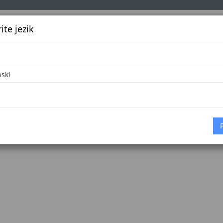
te jezik
k
Službena glasila
Oglašavanje
Pretraga
Vijes
 AKATA
/tools/akti