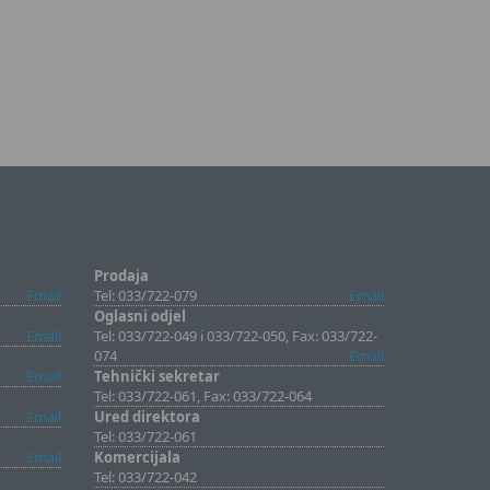
Prodaja
Email
Tel: 033/722-079
Email
Oglasni odjel
Email
Tel: 033/722-049 i 033/722-050, Fax: 033/722-
074
Email
Email
Tehnički sekretar
Tel: 033/722-061, Fax: 033/722-064
Email
Ured direktora
Tel: 033/722-061
Email
Komercijala
Tel: 033/722-042