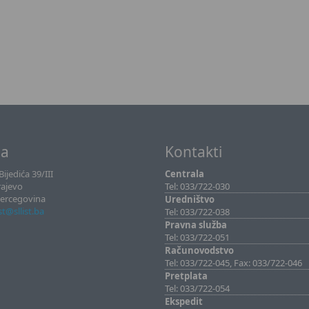
sa
Kontakti
ijedića 39/III
Centrala
rajevo
Tel: 033/722-030
Hercegovina
Uredništvo
ist@sllist.ba
Tel: 033/722-038
Pravna služba
Tel: 033/722-051
Računovodstvo
Tel: 033/722-045, Fax: 033/722-046
Pretplata
Tel: 033/722-054
Ekspedit