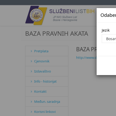
Odaberi
Jezi
Jezik
BAZA PRAVNIH AKATA
BAZA PRAVNIH
Pretplata
http://www.sluzbenilist.ba
Cjenovnik
Izdavaštvo
Info - historijat
Kontakt
Međun. saradnja
Korisni linkovi