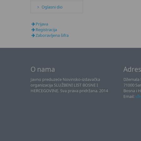
Oglasni dio
Prijava
Registracija
Zaboravljena šifra
O nama
Adre
Javno preduzeće Novinsko-izdavačka
Džemala B
organizacija SLUŽBENI LIST BOSNE I
71000 Sa
HERCEGOVINE. Sva prava pridržana. 2014
Bosna i 
Email:
sll