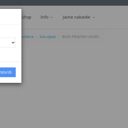
ti
Web shop
Info
Javne nabavke
Početna
Sve vijesti
BAZA PRAVNIH AKATA