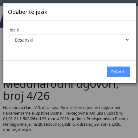
Odaberite jezik
Jezik
Pregled Dokumenata| Broj 4/26
Početna
Dokumenti
Međunarodni ugovori
Dokumenti pregled
Međunarodni ugovori,
broj 4/26
Na osnovu člana V 3. d) Ustava Bosne i Hercegovine i saglasnosti
Parlamentarne skupštine Bosne i Hercegovine (Odluka PSBiH broj
01,02-21-1-502/26 od 23. marta 2026. godine), Predsjedništvo Bosne i
Hercegovine je, na 29. redovnoj sjednici, održanoj 29. aprila 2026.
godine, donijelo