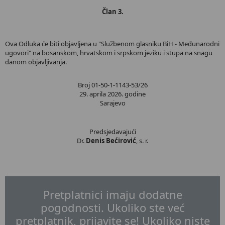
Član 3.
Ova Odluka će biti objavljena u "Službenom glasniku BiH - Međunarodni
ugovori" na bosanskom, hrvatskom i srpskom jeziku i stupa na snagu
danom objavljivanja.
Broj 01-50-1-1143-53/26
29. aprila 2026. godine
Sarajevo
Predsjedavajući
Dr.
Denis Bećirović
, s. r.
Pretplatnici imaju dodatne
pogodnosti. Ukoliko ste već
pretplatnik, prijavite se! Ukoliko niste