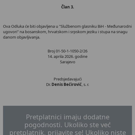
Član 3.
Ova Odluka će biti objavljena u "Službenom glasniku BiH - Međunarodni
ugovori" na bosanskom, hrvatskom i srpskom jeziku i stupa na snagu
danom objavljivanja.
Broj 01-50-1-1050-2/26
14. aprila 2026. godine
Sarajevo
Predsjedavajući
Dr.
Denis Bećirović
, s. r.
Pretplatnici imaju dodatne
pogodnosti. Ukoliko ste već
pretplatnik, prijavite se! Ukoliko niste