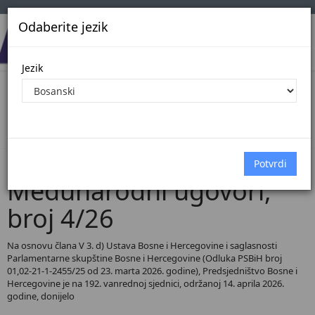
Odaberite jezik
Jezik
Pregled Dokumenata| Broj 4/26
Početna
Dokumenti
Međunarodni ugovori
Dokumenti pregled
Međunarodni ugovori,
broj 4/26
Na osnovu člana V 3. d) Ustava Bosne i Hercegovine i saglasnosti
Parlamentarne skupštine Bosne i Hercegovine (Odluka PSBiH broj
01,02-21-1-2455/25 od 23. marta 2026. godine), Predsjedništvo Bosne i
Hercegovine je na 192. vanrednoj sjednici, održanoj 14. aprila 2026.
godine, donijelo