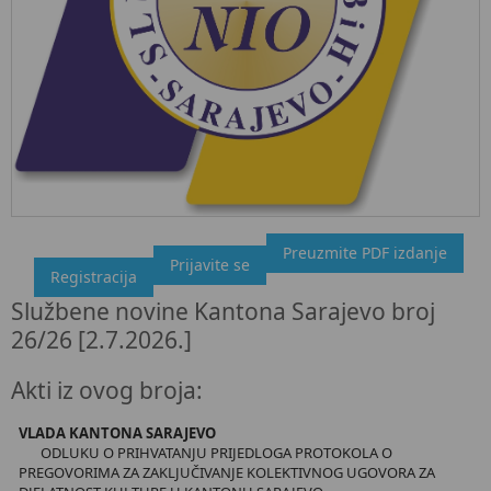
Preuzmite PDF izdanje
"Službeni glasnik BiH", broj 26/26 2.7.2026.
Prijavite se
Registracija
Ovdje možete preuzeti dokument, kao i obaviti kratki uvid u
Službene novine Kantona Sarajevo broj
sadržaj dokumenta.
26/26 [2.7.2026.]
Akti iz ovog broja:
VLADA KANTONA SARAJEVO
ODLUKU O PRIHVATANJU PRIJEDLOGA PROTOKOLA O
PREGOVORIMA ZA ZAKLJUČIVANJE KOLEKTIVNOG UGOVORA ZA