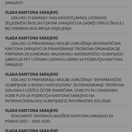
SARAJEVO
VLADA KANTONA SARAJEVO
ODLUKU O DAVANJU SAGLASNOSTI JAVNOJ USTANOVI
ŽELJEZNIČKI ŠKOLSKI CENTAR SARAJEVO DA ZADRŽI STATUS ŠKOLE I
BEZ MINIMALNOG BROJA ODJELJENJA
VLADA KANTONA SARAJEVO
ODLUKU O PRIHVATANJU MOLBE UDRUŽENJA MATEMATIČARA
KANTONA SARAJEVO ZA FINANSIRANJE TROŠKOVA ORGANIZACIJE
PRIPREMA ZA JUNIORSKU BALKANSKU MATEMATIČKU OLIMPIJADU
(JBMO) ZA PET UČENIKA I JEDNOG LIDERA SA PODRUČJA KANTONA
SARAJEVO
VLADA KANTONA SARAJEVO
ODLUKU O PRIHVATANJU MOLBE UDRUŽENJA "INFORMATIČKE
OLIMPIJADE U BOSNI I HERCEGOVINI" ZA FINANSIRANJE TROŠKOVA
ODLASKA I UČEŠĆA ČETIRI TAKMIČARA, VOĐE PUTA I ZAMJENIKA
VOĐE PUTA SA PODRUČJA KANTONA SARAJEVO NA
INTERNACIONALNOJ OLIMPIJADI IZ INFORMATIKE (IOI 2026)
VLADA KANTONA SARAJEVO
DOKUMENT OKVIRNOG BUDŽETA KANTONA SARAJEVO ZA
PERIOD 2027. - 2029. GOD.
VLADA KANTONA SARAJEVO