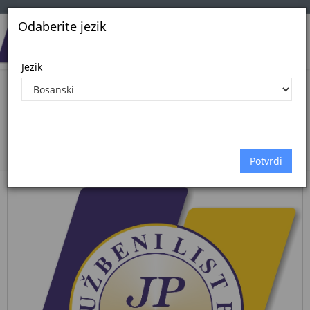
Odaberite jezik
Jezik
Pregled Dokumenata| Broj 26/26
2.7.2026.
Početna
Dokumenti
službene novine kantona sarajevo
Dokumenti pregled