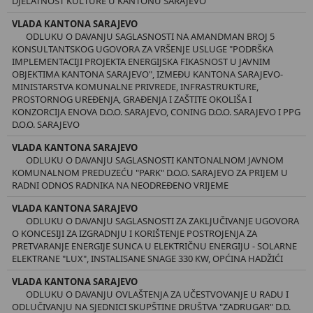
DJELATNOST KULTURE U KANTONU SARAJEVO
VLADA KANTONA SARAJEVO
ODLUKU O DAVANJU SAGLASNOSTI NA AMANDMAN BROJ 5
KONSULTANTSKOG UGOVORA ZA VRŠENJE USLUGE "PODRŠKA
IMPLEMENTACIJI PROJEKTA ENERGIJSKA FIKASNOST U JAVNIM
OBJEKTIMA KANTONA SARAJEVO", IZMEĐU KANTONA SARAJEVO-
MINISTARSTVA KOMUNALNE PRIVREDE, INFRASTRUKTURE,
PROSTORNOG UREĐENJA, GRAĐENJA I ZAŠTITE OKOLIŠA I
KONZORCIJA ENOVA D.O.O. SARAJEVO, CONING D.O.O. SARAJEVO I PPG
D.O.O. SARAJEVO
VLADA KANTONA SARAJEVO
ODLUKU O DAVANJU SAGLASNOSTI KANTONALNOM JAVNOM
KOMUNALNOM PREDUZEĆU "PARK" D.O.O. SARAJEVO ZA PRIJEM U
RADNI ODNOS RADNIKA NA NEODREĐENO VRIJEME
VLADA KANTONA SARAJEVO
ODLUKU O DAVANJU SAGLASNOSTI ZA ZAKLJUČIVANJE UGOVORA
O KONCESIJI ZA IZGRADNJU I KORIŠTENJE POSTROJENJA ZA
PRETVARANJE ENERGIJE SUNCA U ELEKTRIČNU ENERGIJU - SOLARNE
ELEKTRANE "LUX", INSTALISANE SNAGE 330 KW, OPĆINA HADŽIĆI
VLADA KANTONA SARAJEVO
ODLUKU O DAVANJU OVLAŠTENJA ZA UČESTVOVANJE U RADU I
ODLUČIVANJU NA SJEDNICI SKUPŠTINE DRUŠTVA "ZADRUGAR" D.D.