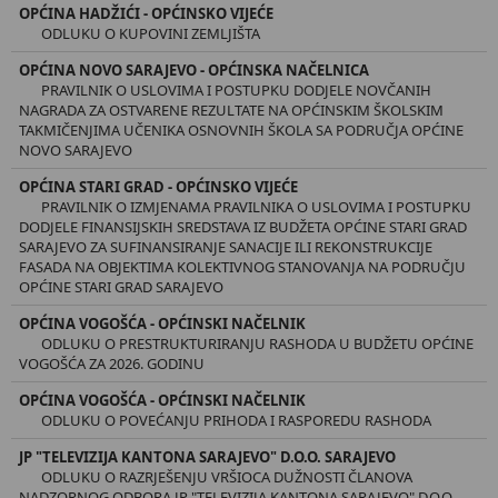
OPĆINA HADŽIĆI - OPĆINSKO VIJEĆE
ODLUKU O KUPOVINI ZEMLJIŠTA
OPĆINA NOVO SARAJEVO - OPĆINSKA NAČELNICA
PRAVILNIK O USLOVIMA I POSTUPKU DODJELE NOVČANIH
NAGRADA ZA OSTVARENE REZULTATE NA OPĆINSKIM ŠKOLSKIM
TAKMIČENJIMA UČENIKA OSNOVNIH ŠKOLA SA PODRUČJA OPĆINE
NOVO SARAJEVO
OPĆINA STARI GRAD - OPĆINSKO VIJEĆE
PRAVILNIK O IZMJENAMA PRAVILNIKA O USLOVIMA I POSTUPKU
DODJELE FINANSIJSKIH SREDSTAVA IZ BUDŽETA OPĆINE STARI GRAD
SARAJEVO ZA SUFINANSIRANJE SANACIJE ILI REKONSTRUKCIJE
FASADA NA OBJEKTIMA KOLEKTIVNOG STANOVANJA NA PODRUČJU
OPĆINE STARI GRAD SARAJEVO
OPĆINA VOGOŠĆA - OPĆINSKI NAČELNIK
ODLUKU O PRESTRUKTURIRANJU RASHODA U BUDŽETU OPĆINE
VOGOŠĆA ZA 2026. GODINU
OPĆINA VOGOŠĆA - OPĆINSKI NAČELNIK
ODLUKU O POVEĆANJU PRIHODA I RASPOREDU RASHODA
JP "TELEVIZIJA KANTONA SARAJEVO" D.O.O. SARAJEVO
ODLUKU O RAZRJEŠENJU VRŠIOCA DUŽNOSTI ČLANOVA
NADZORNOG ODBORA JP "TELEVIZIJA KANTONA SARAJEVO" D.O.O.