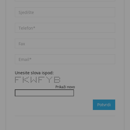
Unesite slova ispod:
******* * * * * ******* * * ******
* * ** * * * * * * *
* * ** * * * * * * *
**** ** * * * **** * ******
* * ** * * * * * * * *
* * ** ** ** * * * *
* * * * * * * ******
Prikaži novo
Potvrdi