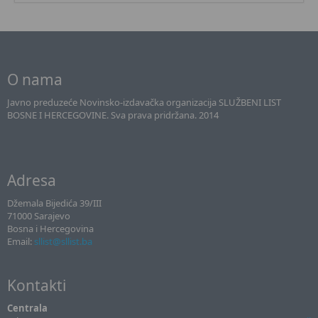
O nama
Javno preduzeće Novinsko-izdavačka organizacija SLUŽBENI LIST
BOSNE I HERCEGOVINE. Sva prava pridržana. 2014
Adresa
Džemala Bijedića 39/III
71000 Sarajevo
Bosna i Hercegovina
Email:
sllist@sllist.ba
Kontakti
Centrala