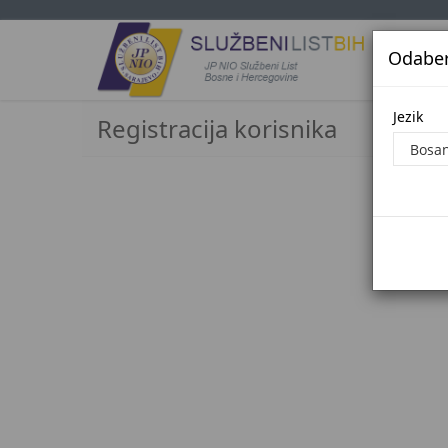
Odaberi
Jezi
Jezik
Registracija korisnika