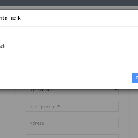
te jezik
k
Službena glasila
Oglašavanje
Pretraga
Vijes
Napomena:
Registracija nije besplatna. Pogledajte
cjenovnik