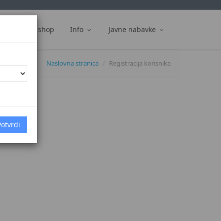
ti
Web shop
Info
Javne nabavke
Naslovna stranica
Registracija korisnika