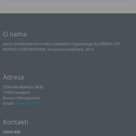
O nama
Javno preduzeće Novinsko-izdavačka organizacija SLUŽBENI LIST
BOSNE I HERCEGOVINE. Sva prava pridržana. 2014
Adresa
Džemala Bijedića 39/III
71000 Sarajevo
Bosna i Hercegovina
Email:
sllist@sllist.ba
Kontakti
Centrala