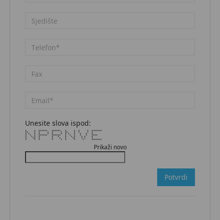
Unesite slova ispod:
* * ****** ****** * * * * *******
** * * * * * ** * * * *
* * * * * * * * * * * * *
* * * ****** ****** * * * * * ****
* * * * * * * * * * * *
* ** * * * * ** * * *
* * * * * * * * *******
Prikaži novo
Potvrdi