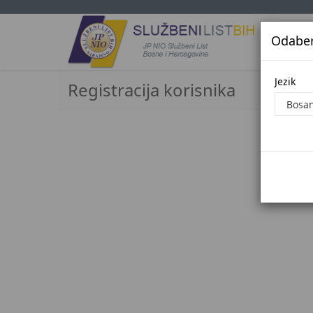
Odaberi
Jezi
Jezik
Registracija korisnika