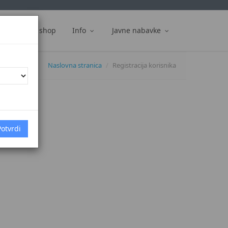
ti
Web shop
Info
Javne nabavke
Naslovna stranica
Registracija korisnika