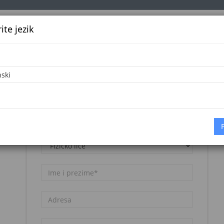
te jezik
k
Službena glasila
Oglašavanje
Pretraga
Vijes
Napomena:
Registracija nije besplatna. Pogledajte
cjenovnik