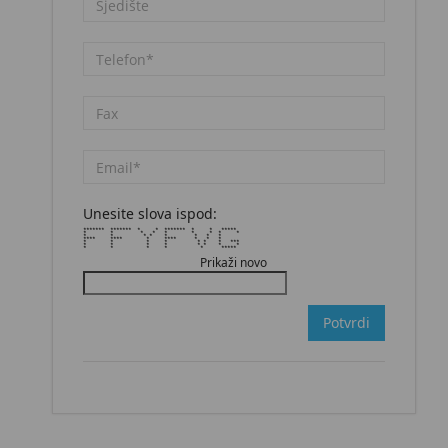
Unesite slova ispod:
******* ******* * * ******* * * *****
* * * * * * * * *
* * * * * * * *
**** **** * **** * * *
* * * * * * * ***
* * * * * * * *
* * * * * *****
Prikaži novo
Potvrdi