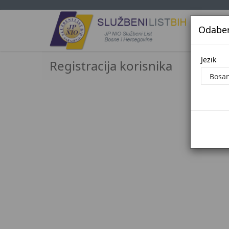
Odaberi
Jezi
Jezik
Registracija korisnika