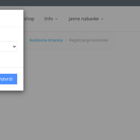
ti
Web shop
Info
Javne nabavke
Naslovna stranica
Registracija korisnika