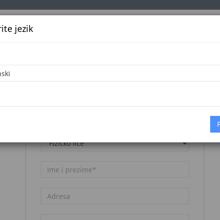
te jezik
k
Službena glasila
Oglašavanje
Pretraga
Vijes
Napomena:
Registracija nije besplatna. Pogledajte
cjenovnik