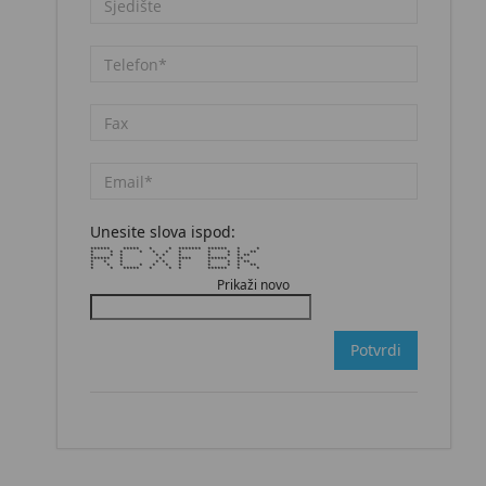
Unesite slova ispod:
****** ***** * * ******* ****** * *
* * * * * * * * * * **
* * * * * * * * * **
****** * * **** ****** **
* * * * * * * * * **
* * * * * * * * * * **
* * ***** * * * ****** * *
Prikaži novo
Potvrdi