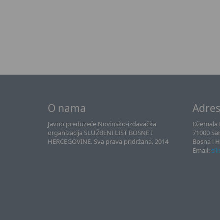
O nama
Adre
Javno preduzeće Novinsko-izdavačka
Džemala B
organizacija SLUŽBENI LIST BOSNE I
71000 Sa
HERCEGOVINE. Sva prava pridržana. 2014
Bosna i 
Email:
sll