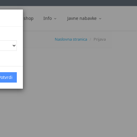
ti
Web shop
Info
Javne nabavke
Naslovna stranica
Prijava