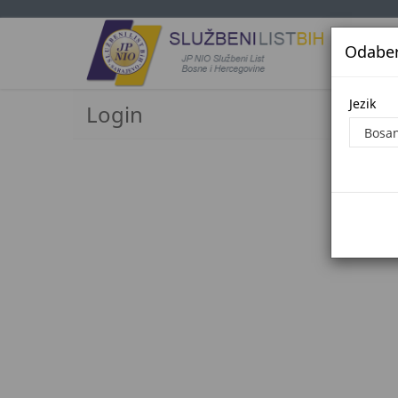
Odaberi
Jezi
Jezik
Login