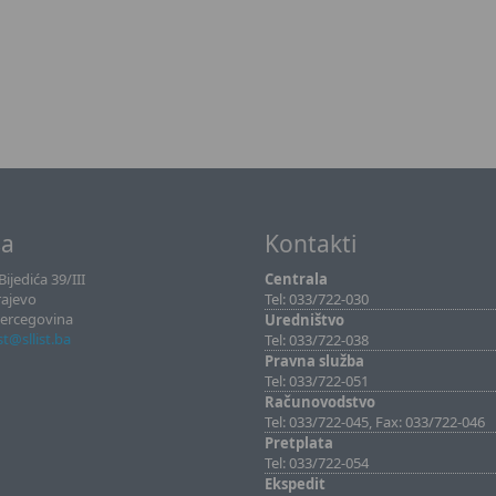
sa
Kontakti
ijedića 39/III
Centrala
rajevo
Tel: 033/722-030
Hercegovina
Uredništvo
ist@sllist.ba
Tel: 033/722-038
Pravna služba
Tel: 033/722-051
Računovodstvo
Tel: 033/722-045, Fax: 033/722-046
Pretplata
Tel: 033/722-054
Ekspedit