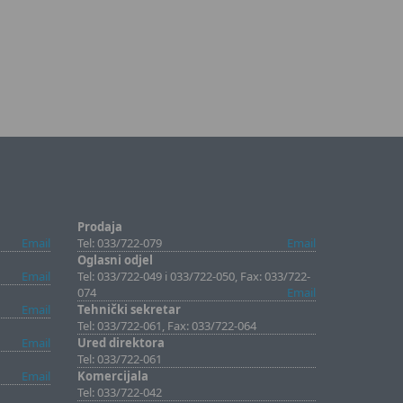
Prodaja
Email
Tel: 033/722-079
Email
Oglasni odjel
Email
Tel: 033/722-049 i 033/722-050, Fax: 033/722-
074
Email
Email
Tehnički sekretar
Tel: 033/722-061, Fax: 033/722-064
Email
Ured direktora
Tel: 033/722-061
Email
Komercijala
Tel: 033/722-042