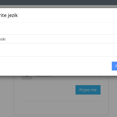
te jezik
k
Službena glasila
Oglašavanje
Pretraga
Vijes
Zaboravljena šifra?
Prijavi me