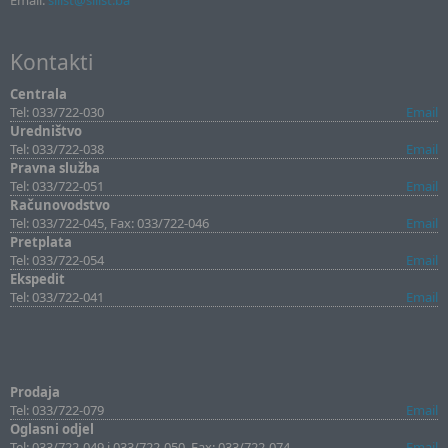
Email:
sllist@sllist.ba
Kontakti
Centrala
Tel: 033/722-030
Email
Uredništvo
Tel: 033/722-038
Email
Pravna služba
Tel: 033/722-051
Email
Računovodstvo
Tel: 033/722-045, Fax: 033/722-046
Email
Pretplata
Tel: 033/722-054
Email
Ekspedit
Tel: 033/722-041
Email
Prodaja
Tel: 033/722-079
Email
Oglasni odjel
Tel: 033/722-049 i 033/722-050, Fax: 033/722-074
Email