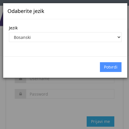
Odaberite jezik
Jezik
Login
Naslovna stranica
Prijava
Zaboravljena šifra?
Prijavi me