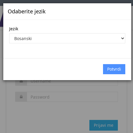
Odaberite jezik
Jezik
Login
Naslovna stranica
Prijava
Zaboravljena šifra?
Prijavi me