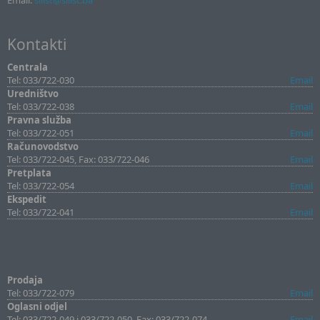
Email:
sllist@sllist.ba
Kontakti
Centrala
Tel: 033/722-030
Email
Uredništvo
Tel: 033/722-038
Email
Pravna služba
Tel: 033/722-051
Email
Računovodstvo
Tel: 033/722-045, Fax: 033/722-046
Email
Pretplata
Tel: 033/722-054
Email
Ekspedit
Tel: 033/722-041
Email
Prodaja
Tel: 033/722-079
Email
Oglasni odjel
Tel: 033/722-049 i 033/722-050, Fax: 033/722-074
Email